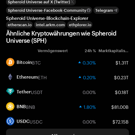
Spheroid Universe auf X (Twitter)
Spheroid Universe-Facebook-Community
Telegram
Spheroid Universe-Blockchain-Explorer
etherscan.io
intel.arkm.com
ethplorer.io
Ähnliche Kryptowährungen wie Spheroid
Universe (SPH)
Vermögenswert
24h %
Marktkapitalisierung
BTC
0.30%
$1.31T
Bitcoin
ETH
0.20%
$0.23T
Ethereum
USDT
0.00%
$0.18T
Tether
BNB
1.80%
$81.00B
BNB
USDC
0.00%
$72.15B
USDC