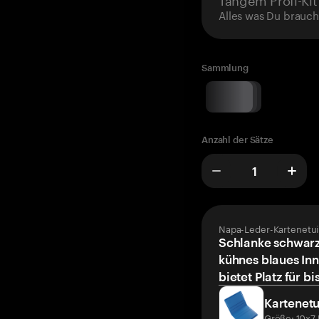
Alles was Du brauch
Sammlung
Anzahl der Sätze
Napa-Leder-Kartenetui
Schlanke schwarz
kühnes blaues Inn
bietet Platz für bi
Kartenetu
Größe: 10x7