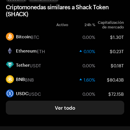
Criptomonedas similares a Shack Token
(SHACK)
Capitalización
Activo
24h %
de mercado
BTC
0.00%
$1.30T
Bitcoin
ETH
0.10%
$0.23T
Ethereum
USDT
0.00%
$0.18T
Tether
BNB
1.60%
$80.43B
BNB
USDC
0.00%
$72.15B
USDC
Ver todo