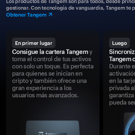
Los productos de Tangem son para todos, desde princip
gestionar. Con tecnología de vanguardia, Tangem te pe
Obtener Tangem
En primer lugar
Luego
Consigue la cartera Tangem
y
Sincroniza
toma el control de tus activos
Tangem c
con solo un toque. Es perfecta
Durante e
para quienes se inician en
activació
cripto y también ofrece una
en la tar
gran experiencia a los
privada a
usuarios más avanzados.
garantiza 
pueda se