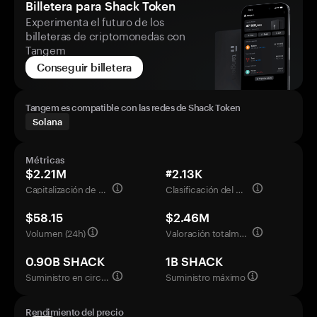
Billetera para Shack Token
Experimenta el futuro de los
billeteras de criptomonedas con
Tangem
Conseguir billetera
Tangem es compatible con las redes de Shack Token
Solana
Métricas
$2.21M
#2.13K
Capitalización de mercado
Clasificación del mercado
$58.15
$2.46M
Volumen (24h)
Valoración totalmente diluida
0.90B SHACK
1B SHACK
Suministro en circulación
Suministro máximo
Rendimiento del precio