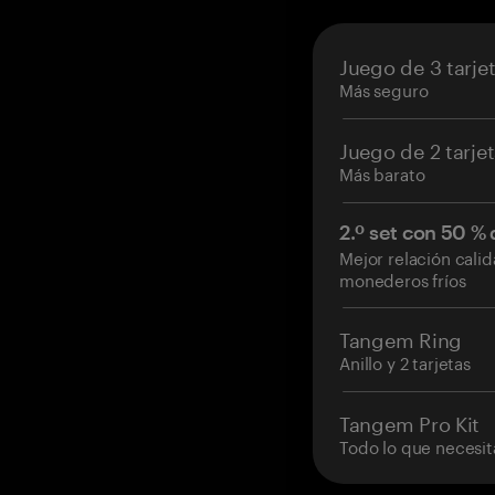
Juego de 3 tarje
Más seguro
Juego de 2 tarje
Más barato
2.º set con 50 %
Mejor relación cali
monederos fríos
Tangem Ring
Anillo y 2 tarjetas
Tangem Pro Kit
Todo lo que necesit