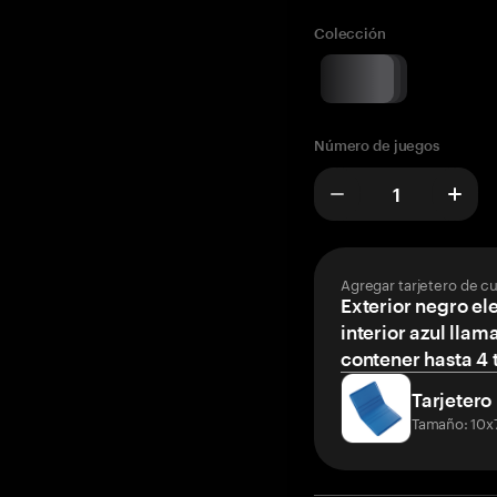
Colección
Número de juegos
Agregar tarjetero de c
Exterior negro el
interior azul llam
contener hasta 4 t
Tarjetero
Tamaño: 10x