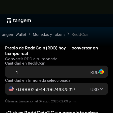
Tangem Wallet
Monedas y Tokens
ReddCoin
Precio de ReddCoin (RDD) hoy — conversor en
tiempo real
Convertir RDD a tu moneda
Cantidad en ReddCoin
RDD
Cantidad en la moneda seleccionada
USD
Última actualización el 07 ago., 2026 02:09 p. m.
¿Qué es ReddCoin? Guía completa sobre