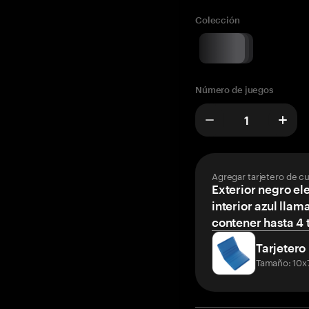
Colección
Número de juegos
Agregar tarjetero de c
Exterior negro el
interior azul llam
contener hasta 4 t
Tarjetero
Tamaño: 10x