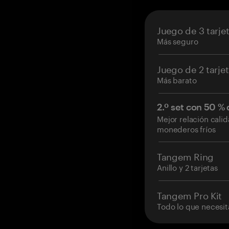
Juego de 3 tarje
Más seguro
Juego de 2 tarje
Más barato
2.º set con 50 %
Mejor relación cali
monederos fríos
Tangem Ring
Anillo y 2 tarjetas
Tangem Pro Kit
Todo lo que necesit