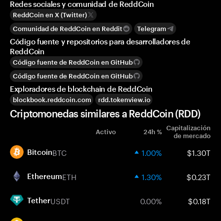
Redes sociales y comunidad de ReddCoin
ReddCoin en X (Twitter)
Comunidad de ReddCoin en Reddit
Telegram
Código fuente y repositorios para desarrolladores de
ReddCoin
Código fuente de ReddCoin en GitHub
Código fuente de ReddCoin en GitHub
Exploradores de blockchain de ReddCoin
blockbook.reddcoin.com
rdd.tokenview.io
Criptomonedas similares a ReddCoin (RDD)
Capitalización
Activo
24h %
de mercado
BTC
1.00%
$1.30T
Bitcoin
ETH
1.30%
$0.23T
Ethereum
USDT
0.00%
$0.18T
Tether