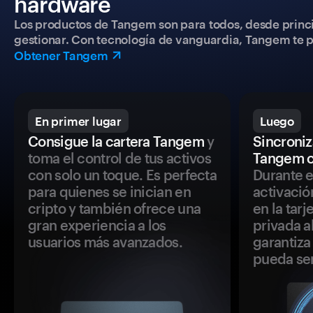
hardware
Los productos de Tangem son para todos, desde princip
gestionar. Con tecnología de vanguardia, Tangem te pe
Obtener Tangem
En primer lugar
Luego
Consigue la cartera Tangem
y
Sincroniza
toma el control de tus activos
Tangem c
con solo un toque. Es perfecta
Durante e
para quienes se inician en
activació
cripto y también ofrece una
en la tar
gran experiencia a los
privada a
usuarios más avanzados.
garantiza 
pueda se