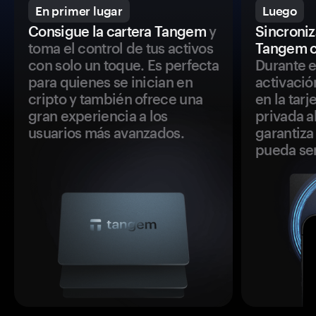
En primer lugar
Luego
Consigue la cartera Tangem
y
Sincroniza
toma el control de tus activos
Tangem c
con solo un toque. Es perfecta
Durante e
para quienes se inician en
activació
cripto y también ofrece una
en la tar
gran experiencia a los
privada a
usuarios más avanzados.
garantiza 
pueda se