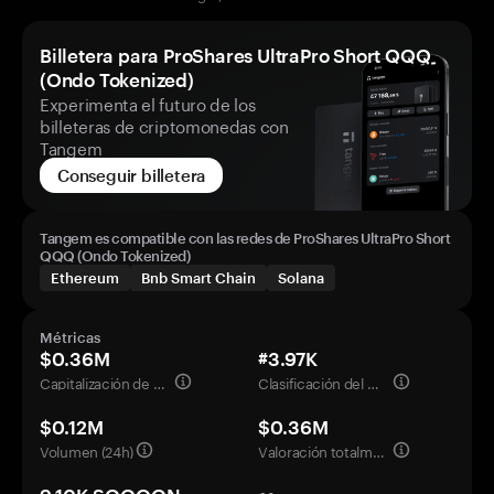
Billetera para ProShares UltraPro Short QQQ
(Ondo Tokenized)
Experimenta el futuro de los
billeteras de criptomonedas con
Tangem
Conseguir billetera
Tangem es compatible con las redes de ProShares UltraPro Short
QQQ (Ondo Tokenized)
Ethereum
Bnb Smart Chain
Solana
Métricas
$0.36M
#3.97K
Capitalización de mercado
Clasificación del mercado
$0.12M
$0.36M
Volumen (24h)
Valoración totalmente diluida