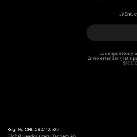
Ent. 
Los impuestos y a
Envío estándar gratis p
$100.0
Reg. No CHE-390.112.525
Global Headquarters, Tangem AG