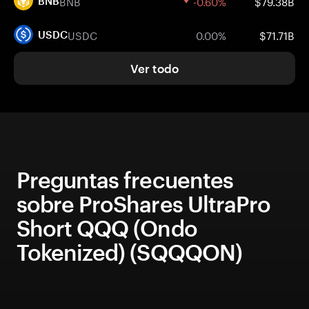
BNB
-0.60%
$79.38B
BNB
USDC
0.00%
$71.71B
USDC
Ver todo
Preguntas frecuentes
sobre ProShares UltraPro
Short QQQ (Ondo
Tokenized) (SQQQON)