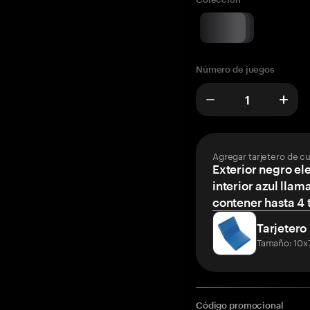
Número de juegos
Agregar tarjetero de c
Exterior negro el
interior azul llam
contener hasta 4 t
Tarjetero
Tamaño: 10x
Código promocional