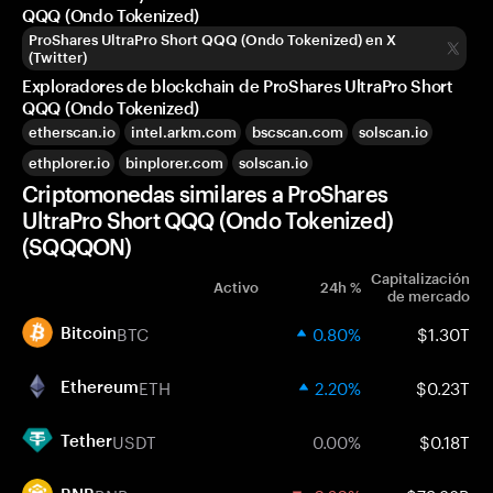
QQQ (Ondo Tokenized)
ProShares UltraPro Short QQQ (Ondo Tokenized) en X
(Twitter)
Exploradores de blockchain de ProShares UltraPro Short
QQQ (Ondo Tokenized)
etherscan.io
intel.arkm.com
bscscan.com
solscan.io
ethplorer.io
binplorer.com
solscan.io
Criptomonedas similares a ProShares
UltraPro Short QQQ (Ondo Tokenized)
(SQQQON)
Capitalización
Activo
24h %
de mercado
BTC
0.80%
$1.30T
Bitcoin
ETH
2.20%
$0.23T
Ethereum
USDT
0.00%
$0.18T
Tether