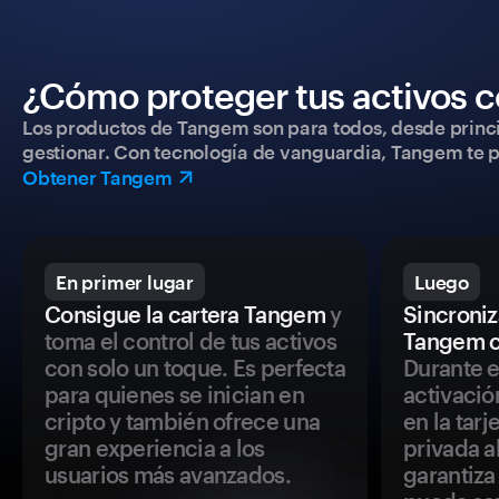
¿Cómo proteger tus activos c
Los productos de Tangem son para todos, desde princip
gestionar. Con tecnología de vanguardia, Tangem te pe
Obtener Tangem
En primer lugar
Luego
Consigue la cartera Tangem
y
Sincroniza
toma el control de tus activos
Tangem c
con solo un toque. Es perfecta
Durante e
para quienes se inician en
activació
cripto y también ofrece una
en la tar
gran experiencia a los
privada a
usuarios más avanzados.
garantiza 