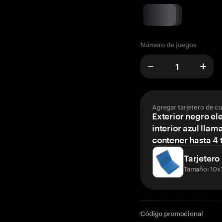
Número de juegos
Agregar tarjetero de c
Exterior negro el
interior azul llam
contener hasta 4 t
Tarjetero
Tamaño: 10x
Código promocional