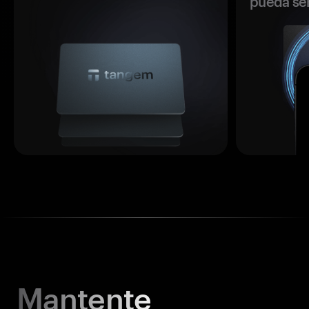
pueda se
Mantente