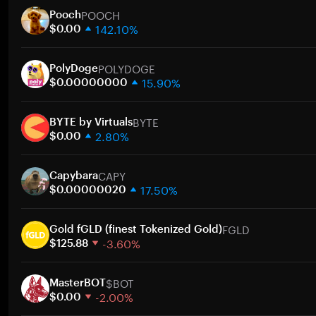
POOCH
Pooch
142.10%
$0.00
1 semana
POLYDOGE
30 días
PolyDoge
15.90%
Capitalización de mercado
$0.00000000
1 semana
BYTE
30 días
BYTE by Virtuals
2.80%
Capitalización de mercado
$0.00
1 semana
CAPY
30 días
Capybara
17.50%
Capitalización de mercado
$0.00000020
1 semana
FGLD
30 días
Gold fGLD (finest Tokenized Gold)
-3.60%
Capitalización de mercado
$125.88
1 semana
$BOT
30 días
MasterBOT
-2.00%
Capitalización de mercado
$0.00