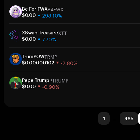
1 semana
B4FWX
30 días
Be For FWX
298.10%
Capitalización de mercado
$0.00
1 semana
XTT
30 días
XSwap Treasure
7.70%
Capitalización de mercado
$0.00
1 semana
TRMP
30 días
TrumPOW
-2.80%
Capitalización de mercado
$0.00000102
1 semana
PTRUMP
30 días
Pepe Trump
-0.90%
Capitalización de mercado
$0.00
1 semana
30 días
Capitalización de mercado
1
…
465