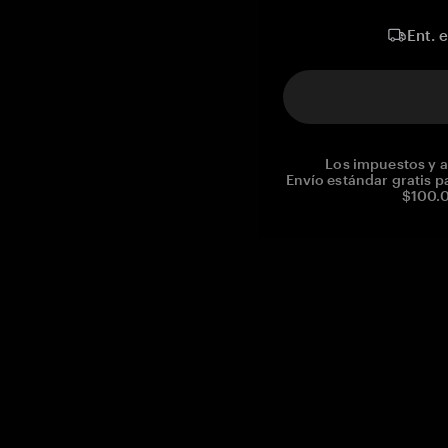
Ent. 
Los impuestos y a
Envío estándar gratis p
$100.0
Reg. No CHE-390.112.525
Global Headquarters, Tangem AG
Baarerstrasse 10
,
6300 Zug
,
Switzerland
support@tangem.com