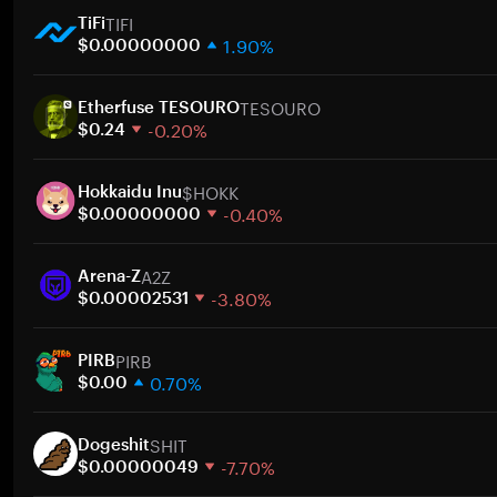
TIFI
TiFi
1.90%
$0.00000000
1 semana
TESOURO
30 días
Etherfuse TESOURO
-0.20%
Capitalización de mercado
$0.24
1 semana
$HOKK
30 días
Hokkaidu Inu
-0.40%
Capitalización de mercado
$0.00000000
1 semana
A2Z
30 días
Arena-Z
-3.80%
Capitalización de mercado
$0.00002531
1 semana
PIRB
30 días
PIRB
0.70%
Capitalización de mercado
$0.00
1 semana
SHIT
30 días
Dogeshit
-7.70%
Capitalización de mercado
$0.00000049