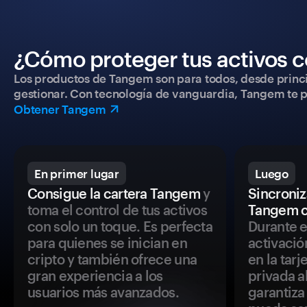
¿Cómo proteger tus activos c
Los productos de Tangem son para todos, desde princip
gestionar. Con tecnología de vanguardia, Tangem te pe
Obtener Tangem
En primer lugar
Luego
Consigue la cartera Tangem
y
Sincroniza
toma el control de tus activos
Tangem c
con solo un toque. Es perfecta
Durante e
para quienes se inician en
activació
cripto y también ofrece una
en la tar
gran experiencia a los
privada a
usuarios más avanzados.
garantiza 