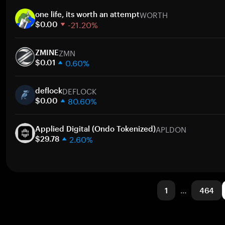
1 semana
WORTH
30 días
one life, its worth an attempt
-21.20%
Capitalización de mercado
$0.00
1 semana
ZMN
30 días
ZMINE
0.60%
Capitalización de mercado
$0.01
1 semana
DEFLOCK
30 días
deflock
80.60%
Capitalización de mercado
$0.00
1 semana
APLDON
30 días
Applied Digital (Ondo Tokenized)
2.60%
Capitalización de mercado
$29.78
1 semana
30 días
Capitalización de mercado
1
…
464