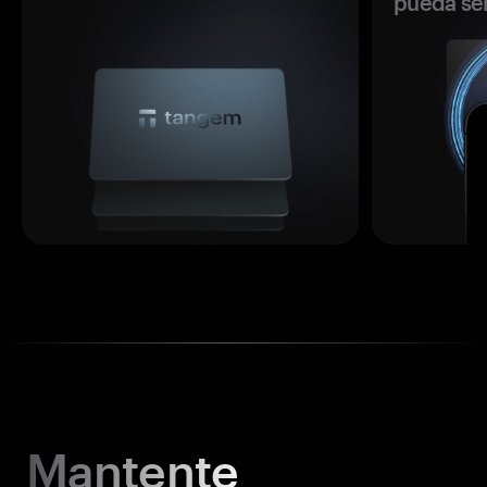
pueda se
Mantente