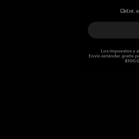
Ent. 
Los impuestos y a
Envío estándar gratis p
$100.0
Reg. No CHE-390.112.525
Global Headquarters, Tangem AG
Baarerstrasse 10
,
6300 Zug
,
Switzerland
support@tangem.com