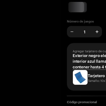
Número de juegos
Agregar tarjetero de c
Exterior negro el
interior azul llam
contener hasta 4 t
Tarjetero
Tamaño: 10x
Código promocional