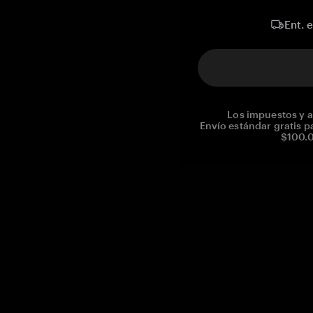
Ent. 
Los impuestos y a
Envío estándar gratis p
$100.0
Reg. No CHE-390.112.525
Global Headquarters, Tangem AG
Baarerstrasse 10
,
6300 Zug
,
Switzerland
support@tangem.com