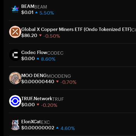
BEAM
BEAM
5.50%
$0.01
1 semana
C
30 días
Global X Copper Miners ETF (Ondo Tokenized ETF)
-0.50%
Capitalización de mercado
$86.20
1 semana
CODEC
30 días
Codec Flow
8.60%
Capitalización de mercado
$0.00
1 semana
MOODENG
30 días
MOO DENG
-0.70%
Capitalización de mercado
$0.00000440
1 semana
TRUF
30 días
TRUF.Network
-0.20%
Capitalización de mercado
$0.00
1 semana
EXC
30 días
ElonXCat
4.60%
Capitalización de mercado
$0.00000002