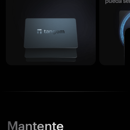
pueda se
Mantente