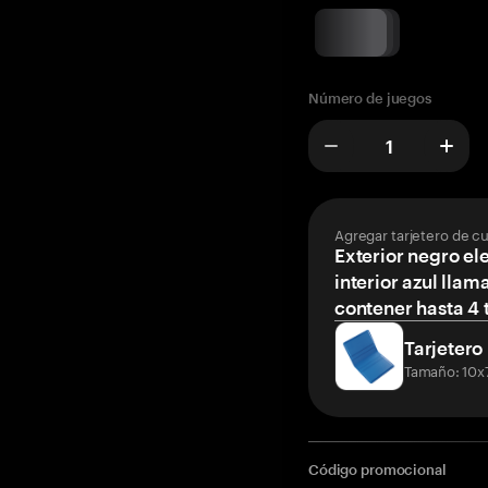
Número de juegos
Agregar tarjetero de c
Exterior negro el
interior azul llam
contener hasta 4 t
Tarjetero
Tamaño: 10x
Código promocional