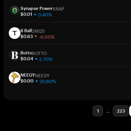
1 semana
XNAP
30 días
Synapse Power
0.40%
Capitalización de mercado
$0.01
1 semana
SN125
30 días
8 Ball
-6.00%
Capitalización de mercado
$0.63
1 semana
BOTTO
30 días
Botto
2.70%
Capitalización de mercado
$0.04
1 semana
NEEGY
30 días
NEEGY
20.60%
Capitalización de mercado
$0.00
1 semana
30 días
Capitalización de mercado
1
…
223