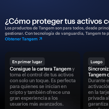
¿Cómo proteger tus activos c
Los productos de Tangem son para todos, desde princip
gestionar. Con tecnología de vanguardia, Tangem te pe
Obtener Tangem
En primer lugar
Luego
Consigue la cartera Tangem
y
Sincroniza
toma el control de tus activos
Tangem c
con solo un toque. Es perfecta
Durante e
para quienes se inician en
activació
cripto y también ofrece una
en la tar
gran experiencia a los
privada a
usuarios más avanzados.
garantiza 