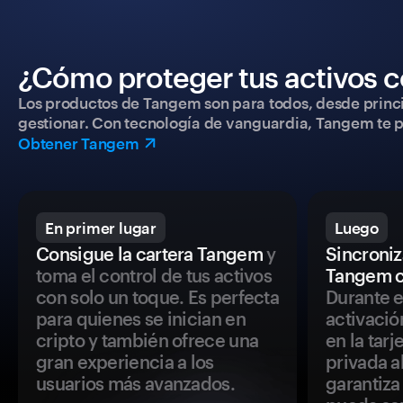
¿Cómo proteger tus activos c
Los productos de Tangem son para todos, desde princip
gestionar. Con tecnología de vanguardia, Tangem te pe
Obtener Tangem
En primer lugar
Luego
Consigue la cartera Tangem
y
Sincroniza
toma el control de tus activos
Tangem c
con solo un toque. Es perfecta
Durante e
para quienes se inician en
activació
cripto y también ofrece una
en la tar
gran experiencia a los
privada a
usuarios más avanzados.
garantiza 