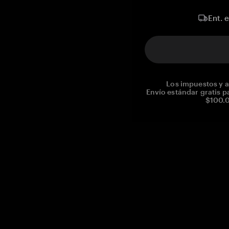
Ent. 
Los impuestos y a
Envío estándar gratis p
$100.0
Reg. No CHE-390.112.525
Global Headquarters, Tangem AG
Baarerstrasse 10
,
6300 Zug
,
Switzerland
support@tangem.com