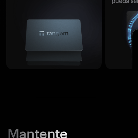
pueda se
Mantente