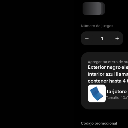
Número de juegos
Agregar tarjetero de c
Exterior negro el
interior azul llam
contener hasta 4 t
Tarjetero
Tamaño: 10x
Código promocional