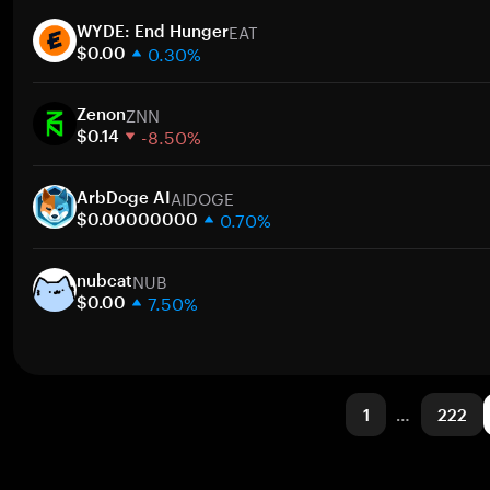
1 semana
EAT
30 días
WYDE: End Hunger
0.30%
Capitalización de mercado
$0.00
1 semana
ZNN
30 días
Zenon
-8.50%
Capitalización de mercado
$0.14
1 semana
AIDOGE
30 días
ArbDoge AI
0.70%
Capitalización de mercado
$0.00000000
1 semana
NUB
30 días
nubcat
7.50%
Capitalización de mercado
$0.00
1 semana
30 días
Capitalización de mercado
1
…
222