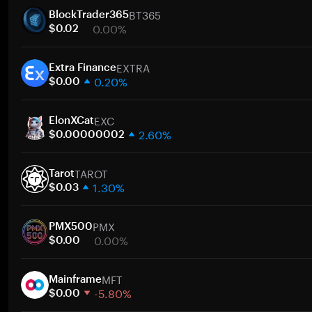
BT365
BlockTrader365
0.00%
$0.02
1 semana
EXTRA
30 días
Extra Finance
0.20%
Capitalización de mercado
$0.00
1 semana
EXC
30 días
ElonXCat
2.60%
Capitalización de mercado
$0.00000002
1 semana
TAROT
30 días
Tarot
1.30%
Capitalización de mercado
$0.03
1 semana
PMX
30 días
PMX500
0.00%
Capitalización de mercado
$0.00
1 semana
MFT
30 días
Mainframe
-5.80%
Capitalización de mercado
$0.00