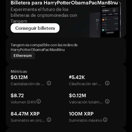
Billetera para HarryPotterObamaPacMan8Inu
Experimenta el futuro de los
billeteras de criptomonedas con
Tangem
Conseguir billetera
Tangem es compatible con las redes de
HarryPotterObamaPacMan8Inu
Ethereum
Métricas
$0.12M
#5.42K
Capitalización de mercado
Clasificación del mercado
$8.72
$0.12M
Volumen (24h)
Valoración totalmente diluida
84.47M XRP
100M XRP
Suministro en circulación
Suministro máximo