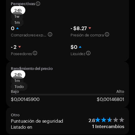
Perspectivas
24h
1w
1m
0
- $8.27
Compradores experimentados
Presión de compra
- 2
$0
Poseedores
Liquidez
Rendimiento del precio
24h
1m
Todo
Bajo
Alto
$0,00145900
$0,00146801
Otro
Puntuación de seguridad
2.6
Listado en
1
Intercambios