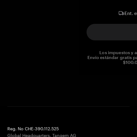
Ent. 
Los impuestos y a
Envío estándar gratis p
$100.0
Reg. No CHE-390.112.525
Global Headquarters, Tangem AG