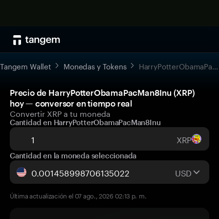
Tangem Wallet
Monedas y Tokens
HarryPotterObamaPacMan8Inu
Precio de HarryPotterObamaPacMan8Inu (XRP)
hoy — conversor en tiempo real
Convertir XRP a tu moneda
Cantidad en HarryPotterObamaPacMan8Inu
XRP
Cantidad en la moneda seleccionada
USD
Última actualización el 07 ago., 2026 02:13 p. m.