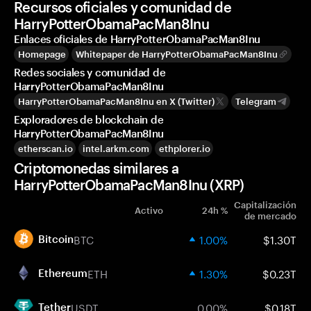
Recursos oficiales y comunidad de
HarryPotterObamaPacMan8Inu
Enlaces oficiales de HarryPotterObamaPacMan8Inu
Homepage
Whitepaper de HarryPotterObamaPacMan8Inu
Redes sociales y comunidad de
HarryPotterObamaPacMan8Inu
HarryPotterObamaPacMan8Inu en X (Twitter)
Telegram
Exploradores de blockchain de
HarryPotterObamaPacMan8Inu
etherscan.io
intel.arkm.com
ethplorer.io
Criptomonedas similares a
HarryPotterObamaPacMan8Inu (XRP)
Capitalización
Activo
24h %
de mercado
BTC
1.00%
$1.30T
Bitcoin
ETH
1.30%
$0.23T
Ethereum
USDT
0.00%
$0.18T
Tether