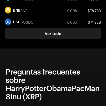
BNB
0.00%
$78.78B
BNB
USDC
0.00%
$71.85B
USDC
Ver todo
Preguntas frecuentes
sobre
HarryPotterObamaPacMan
8Inu (XRP)