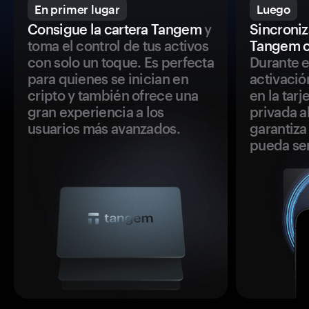
En primer lugar
Luego
Consigue la cartera Tangem
y
Sincroniza
toma el control de tus activos
Tangem c
con solo un toque. Es perfecta
Durante e
para quienes se inician en
activació
cripto y también ofrece una
en la tar
gran experiencia a los
privada a
usuarios más avanzados.
garantiza 
pueda se