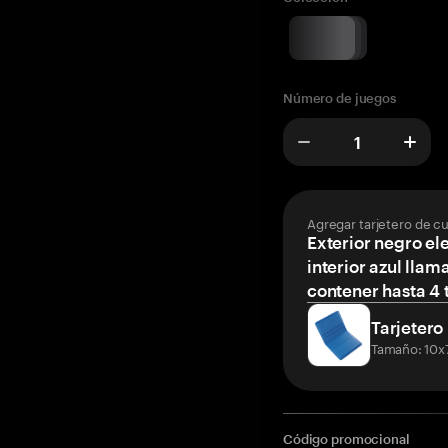
Número de juegos
Agregar tarjetero de c
Exterior negro el
interior azul llam
contener hasta 4 t
Tarjetero
Tamaño: 10x
Código promocional