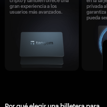
cripto y también ofrece una
en la tar
gran experiencia a los
privada a
usuarios más avanzados.
garantiza 
pueda se
Por qué elegir una billetera para