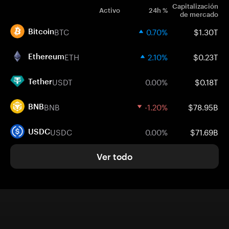
Capitalización
Activo
24h %
de mercado
BTC
0.70%
$1.30T
Bitcoin
ETH
2.10%
$0.23T
Ethereum
USDT
0.00%
$0.18T
Tether
BNB
-1.20%
$78.95B
BNB
USDC
0.00%
$71.69B
USDC
Ver todo