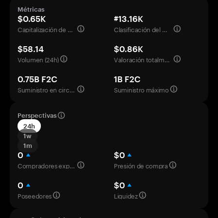
Métricas
$0.65K
#13.16K
Capitalización de mercado
Clasificación del mercado
$58.14
$0.86K
Volumen (24h)
Valoración totalmente diluida
0.75B F2C
1B F2C
Suministro en circulación
Suministro máximo
Perspectivas
24h
1w
1m
0
$0
Compradores experimentados
Presión de compra
0
$0
Poseedores
Liquidez