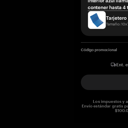
interior azul llam
contener hasta 4 t
Tarjetero
Tamaño: 10x
Código promocional
Ent. 
Los impuestos y a
Envío estándar gratis p
$100.0