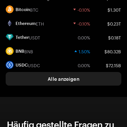
BTC
-0.10%
$1.30T
Bitcoin
ETH
-0.10%
$0.23T
Ethereum
USDT
0.00%
$0.18T
Tether
BNB
1.50%
$80.32B
BNB
USDC
0.00%
$72.15B
USDC
Alle anzeigen
Häufig gestellte Fragen zu