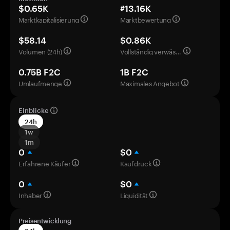
$0.65K
#13.16K
Marktkapitalisierung
Marktbewertung
$58.14
$0.86K
Volumen (24h)
Vollständig verwässerte Bewertung
0.75B F2C
1B F2C
Umlaufmenge
Maximales Angebot
Einblicke
24h
1w
1m
0
$0
Erfahrene Käufer
Kaufdruck
0
$0
Inhaber
Liquidität
Preisentwicklung