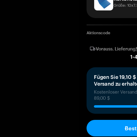
Größe: 10x7
Aktionscode
Vorauss. Lieferung
1
-
Fügen Sie 19,10 $
Versand zu erhal
Kostenloser Versand
89,00 $
Best