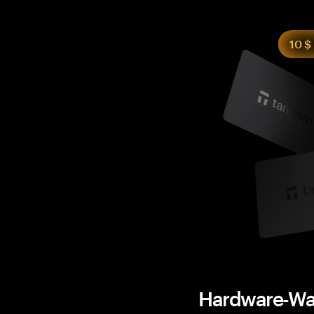
10 $
Hardware-Wal