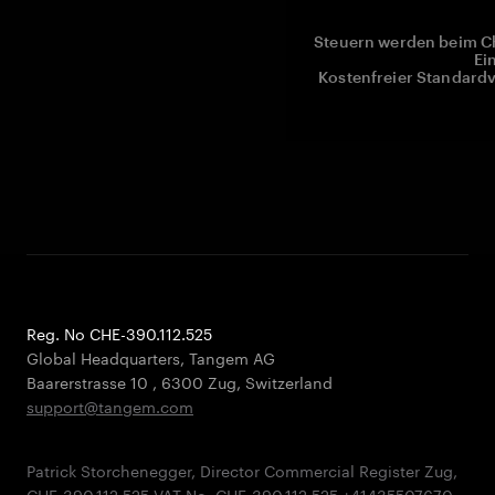
Steuern werden beim Ch
Ei
Kostenfreier Standardv
Reg. No CHE-390.112.525
Global Headquarters, Tangem AG
Baarerstrasse 10
,
6300 Zug
,
Switzerland
support@tangem.com
Patrick Storchenegger, Director Commercial Register Zug,