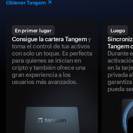
Obtener Tangem
En primer lugar
Luego
Consigue la cartera Tangem
y
Sincroniza
toma el control de tus activos
Tangem c
con solo un toque. Es perfecta
Durante e
para quienes se inician en
activació
cripto y también ofrece una
en la tar
gran experiencia a los
privada a
usuarios más avanzados.
garantiza 
pueda se