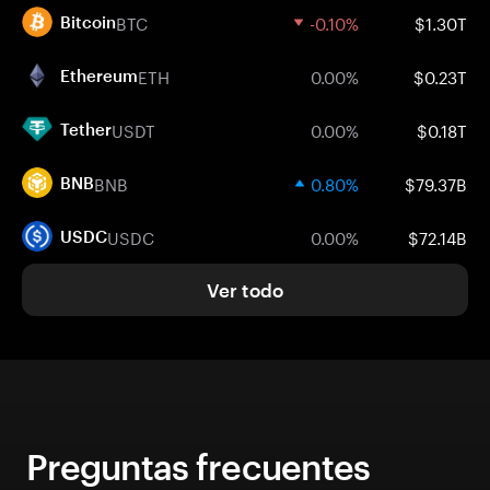
BTC
-0.10%
$1.30T
Bitcoin
ETH
0.00%
$0.23T
Ethereum
USDT
0.00%
$0.18T
Tether
BNB
0.80%
$79.37B
BNB
USDC
0.00%
$72.14B
USDC
Ver todo
Preguntas frecuentes