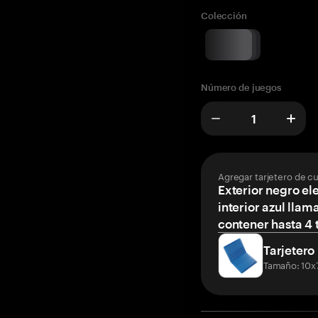
Colección
Número de juegos
Agregar tarjetero de c
Exterior negro el
interior azul llam
contener hasta 4 t
Tarjetero
Tamaño: 10x