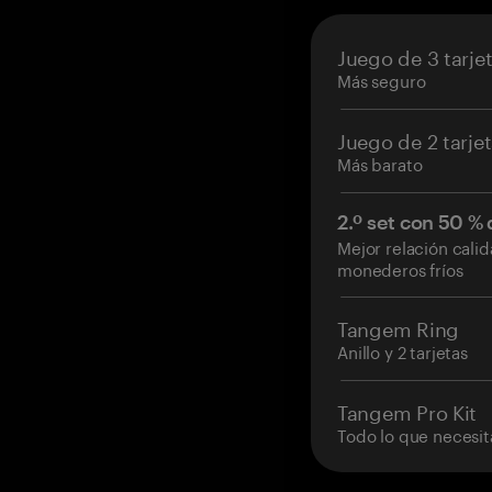
Juego de 3 tarje
Más seguro
Juego de 2 tarje
Más barato
2.º set con 50 %
Mejor relación cali
monederos fríos
Tangem Ring
Anillo y 2 tarjetas
Tangem Pro Kit
Todo lo que necesit