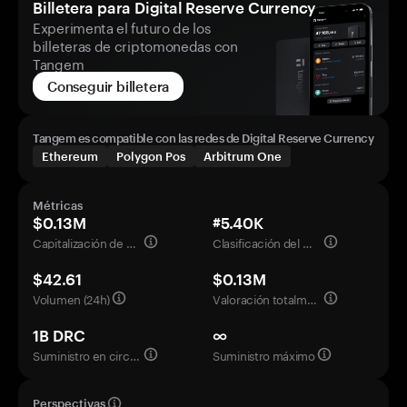
Billetera para Digital Reserve Currency
Experimenta el futuro de los
billeteras de criptomonedas con
Tangem
Conseguir billetera
Tangem es compatible con las redes de Digital Reserve Currency
Ethereum
Polygon Pos
Arbitrum One
Métricas
$0.13M
#5.40K
Capitalización de mercado
Clasificación del mercado
$42.61
$0.13M
Volumen (24h)
Valoración totalmente diluida
1B DRC
∞
Suministro en circulación
Suministro máximo
Perspectivas