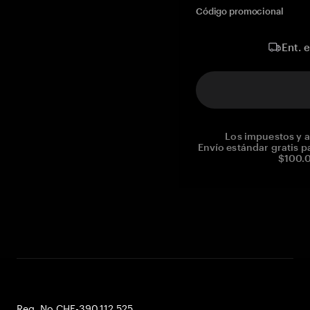
Código promocional
Ent. 
Los impuestos y a
Envío estándar gratis p
$100.0
Reg. No CHE-390.112.525