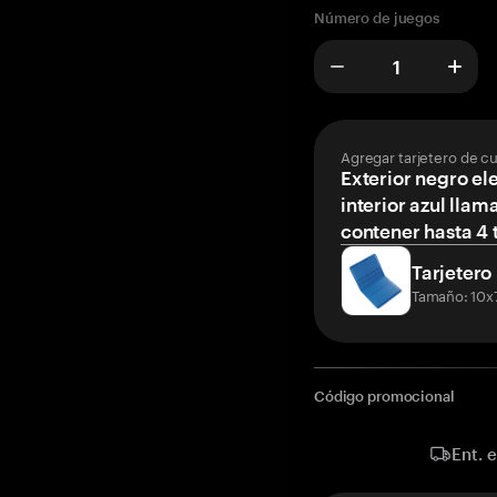
Número de juegos
Agregar tarjetero de c
Exterior negro el
interior azul llam
contener hasta 4 t
Tarjetero
Tamaño: 10x
Código promocional
Ent. 