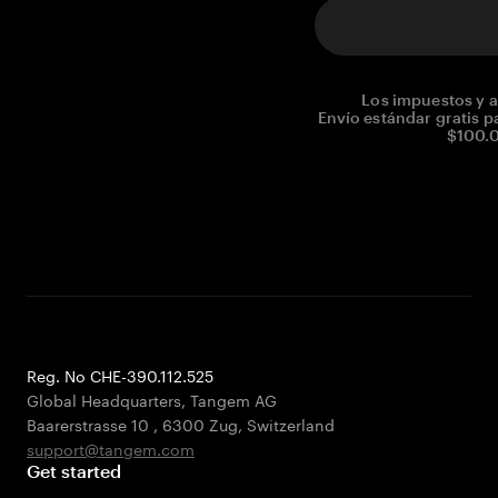
Los impuestos y a
Envío estándar gratis p
$100.0
Reg. No CHE-390.112.525
Global Headquarters, Tangem AG
Baarerstrasse 10
,
6300 Zug
,
Switzerland
support@tangem.com
Get started