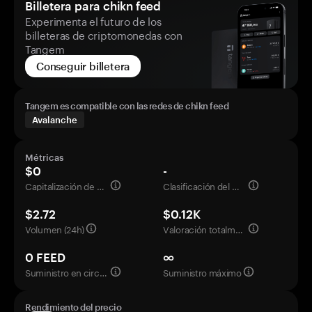
Billetera para chikn feed
Experimenta el futuro de los
billeteras de criptomonedas con
Tangem
Conseguir billetera
Tangem es compatible con las redes de chikn feed
Avalanche
Métricas
$0
-
Capitalización de mercado
Clasificación del mercado
$2.72
$0.12K
Volumen (24h)
Valoración totalmente diluida
0 FEED
∞
Suministro en circulación
Suministro máximo
Rendimiento del precio