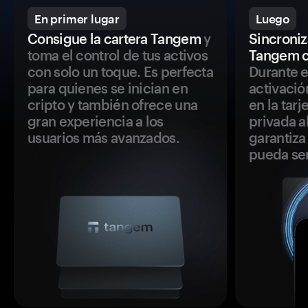
En primer lugar
Luego
Consigue la cartera Tangem
y
Sincroniza
toma el control de tus activos
Tangem c
con solo un toque. Es perfecta
Durante e
para quienes se inician en
activació
cripto y también ofrece una
en la tar
gran experiencia a los
privada a
usuarios más avanzados.
garantiza 
pueda se