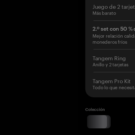
Juego de 2 tarje
Más barato
2.º set con 50 %
Mejor relación cali
monederos fríos
Tangem Ring
Anillo y 2 tarjetas
Tangem Pro Kit
Todo lo que necesit
Colección