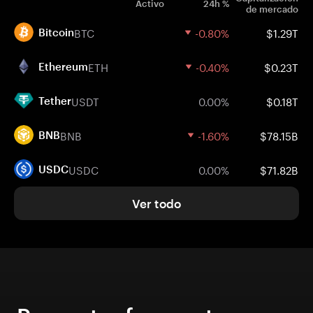
Activo
24h %
de mercado
BTC
-0.80%
$1.29T
Bitcoin
ETH
-0.40%
$0.23T
Ethereum
USDT
0.00%
$0.18T
Tether
BNB
-1.60%
$78.15B
BNB
USDC
0.00%
$71.82B
USDC
Ver todo