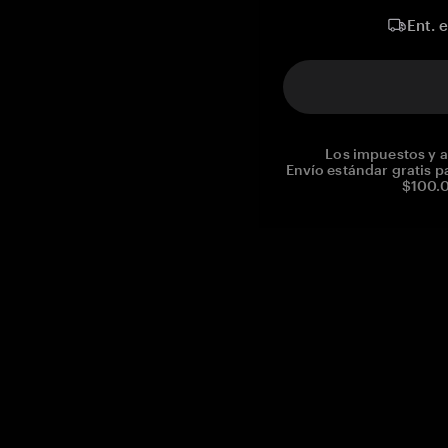
Ent. 
Los impuestos y a
Envío estándar gratis p
$100.0
Reg. No CHE-390.112.525
Global Headquarters, Tangem AG
Baarerstrasse 10
,
6300 Zug
,
Switzerland
support@tangem.com