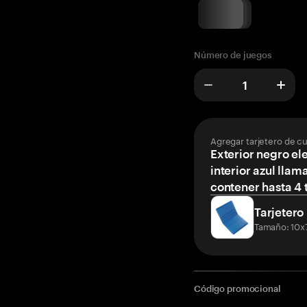
Número de juegos
Agregar tarjetero de c
Exterior negro el
interior azul llam
contener hasta 4 t
Tarjetero
Tamaño: 10x
Código promocional