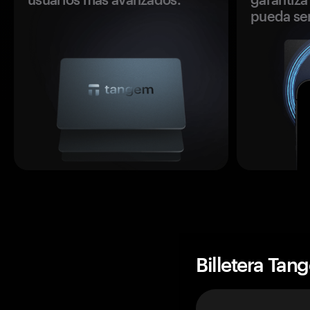
pueda se
Billetera Tan