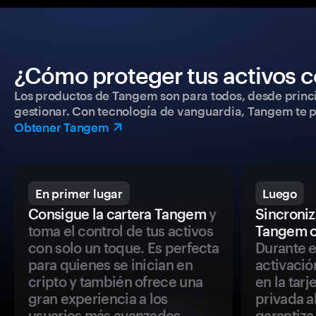
¿Cómo proteger tus activos c
Los productos de Tangem son para todos, desde princip
gestionar. Con tecnología de vanguardia, Tangem te pe
Obtener Tangem
En primer lugar
Luego
Consigue la cartera Tangem
y
Sincroniza
toma el control de tus activos
Tangem c
con solo un toque. Es perfecta
Durante e
para quienes se inician en
activació
cripto y también ofrece una
en la tar
gran experiencia a los
privada a
usuarios más avanzados.
garantiza 