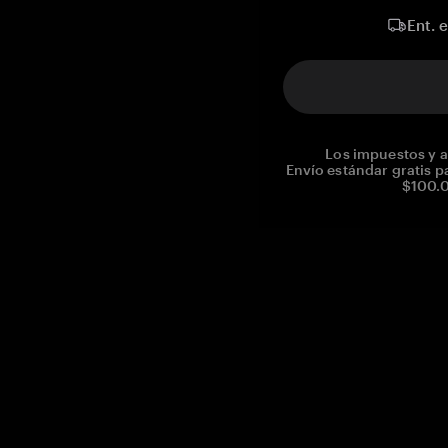
Ent. 
Los impuestos y a
Envío estándar gratis p
$100.0
Reg. No CHE-390.112.525
Global Headquarters, Tangem AG
Baarerstrasse 10
,
6300 Zug
,
Switzerland
support@tangem.com