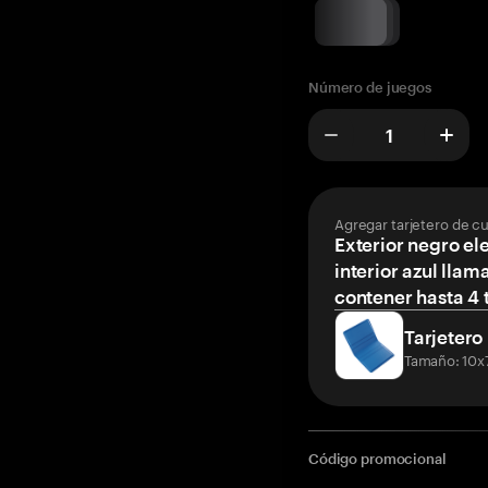
Número de juegos
Agregar tarjetero de c
Exterior negro el
interior azul llam
contener hasta 4 t
Tarjetero
Tamaño: 10x
Código promocional