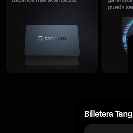
pueda se
Billetera Tan