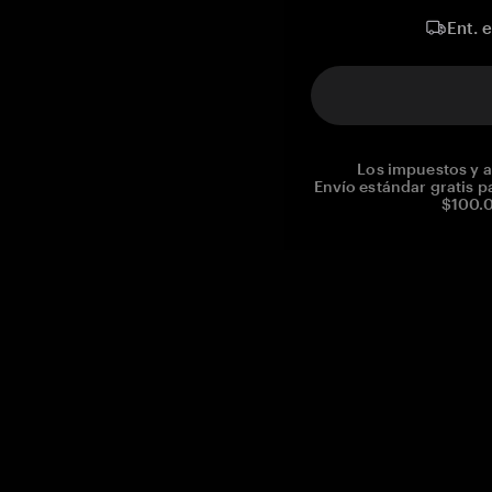
Ent. 
Los impuestos y a
Envío estándar gratis p
$100.0
Reg. No CHE-390.112.525
Global Headquarters, Tangem AG
Baarerstrasse 10
,
6300 Zug
,
Switzerland
support@tangem.com