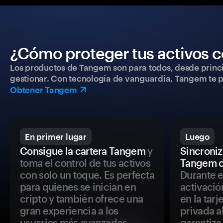
¿Cómo proteger tus activos c
Los productos de Tangem son para todos, desde princip
gestionar. Con tecnología de vanguardia, Tangem te pe
Obtener Tangem
En primer lugar
Luego
Consigue la cartera Tangem
y
Sincroniza
toma el control de tus activos
Tangem c
con solo un toque. Es perfecta
Durante e
para quienes se inician en
activació
cripto y también ofrece una
en la tar
gran experiencia a los
privada a
usuarios más avanzados.
garantiza 