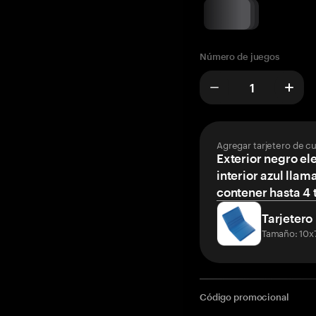
Número de juegos
Agregar tarjetero de c
Exterior negro el
interior azul llam
contener hasta 4 t
Tarjetero
Tamaño: 10x
Código promocional