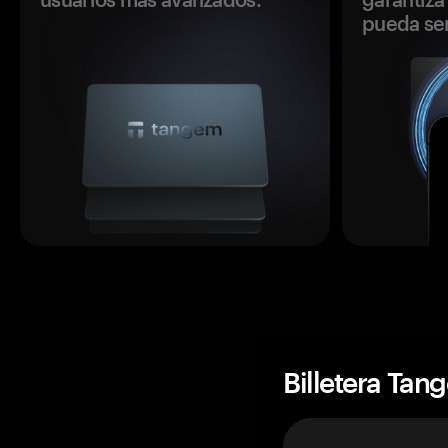
pueda se
Billetera Tan