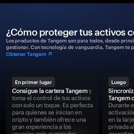
¿Cómo proteger tus activos c
Los productos de Tangem son para todos, desde princip
gestionar. Con tecnología de vanguardia, Tangem te pe
Obtener Tangem
En primer lugar
Luego
Consigue la cartera Tangem
y
Sincroniza
toma el control de tus activos
Tangem c
con solo un toque. Es perfecta
Durante e
para quienes se inician en
activació
cripto y también ofrece una
en la tar
gran experiencia a los
privada a
usuarios más avanzados.
garantiza 