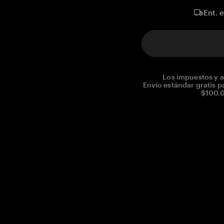
Ent. 
Los impuestos y a
Envío estándar gratis p
$100.0
Reg. No CHE-390.112.525
Global Headquarters, Tangem AG
Baarerstrasse 10
,
6300 Zug
,
Switzerland
support@tangem.com