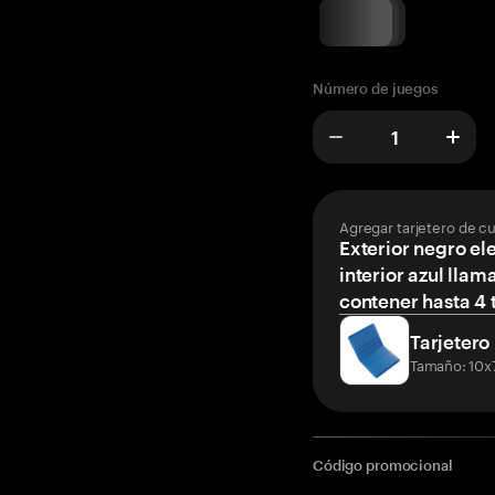
Número de juegos
Agregar tarjetero de c
Exterior negro el
interior azul llam
contener hasta 4 t
Tarjetero
Tamaño: 10x
Código promocional