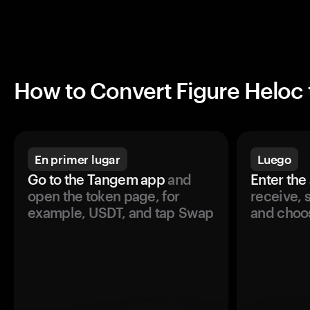
How to Convert Figure Heloc
En primer lugar
Luego
Go to the Tangem app
and
Enter the
open the token page, for
receive, 
example, USDT, and tap Swap
and choos