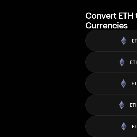
Convert ETH 
Currencies
E
ET
E
ET
E