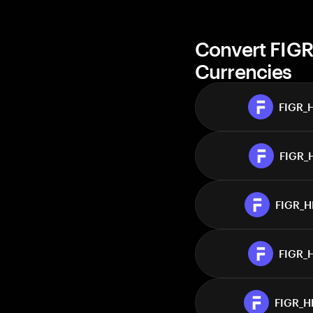
Market cap
Convert FIG
Currencies
FIGR_
FIGR_
FIGR_
FIGR_
FIGR_H