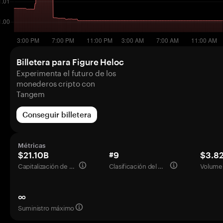
Billetera para Figure Heloc
Experimenta el futuro de los
monederos cripto con
Tangem
Conseguir billetera
Métricas
$21.10B
#9
$3.8
Capitalización de mercado
Clasificación del mercado
Volumen
∞
Suministro máximo