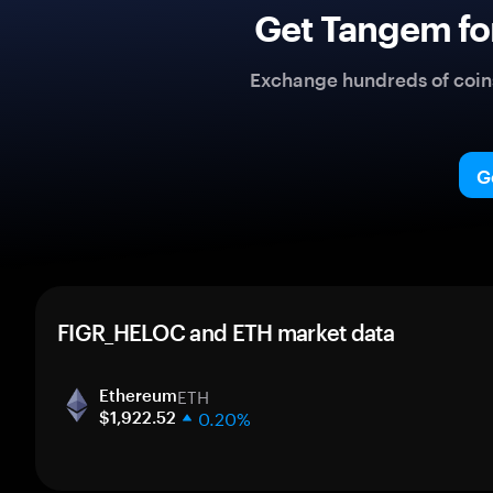
Get Tangem fo
Exchange hundreds of coins 
G
FIGR_HELOC and ETH market data
ETH
Ethereum
0.20%
$1,922.52
1 week
30 days