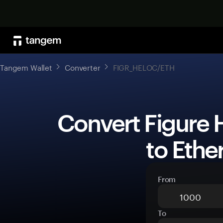
Tangem Wallet
Converter
FIGR_HELOC/ETH
 Convert Figure Heloc (FIGR_HELOC) 
to Ethe
From
To