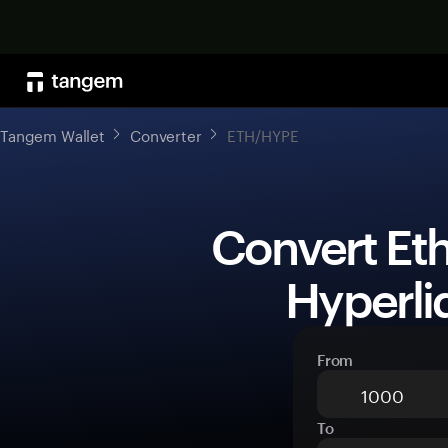
Tangem Wallet
Converter
ETH/HYPE
 Convert Ethereum (ETH) to 
Hyperli
From
To