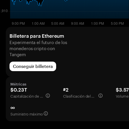
Billetera para Ethereum
Experimenta el futuro de los
monederos cripto con
Tangem
Conseguir billetera
Métricas
$0.23T
#2
$3.5
Capitalización de mercado
Clasificación del mercado
Volumen
∞
Suministro máximo