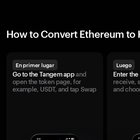
How to Convert Ethereum to 
En primer lugar
Luego
Go to the Tangem app
and
Enter the
open the token page, for
receive, 
example, USDT, and tap Swap
and choos