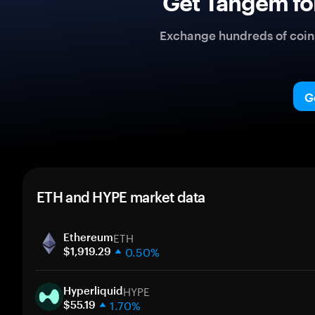
Get Tangem fo
Exchange hundreds of coins 
G
ETH and HYPE market data
ETH
Ethereum
0.50%
$1,919.29
1 week
HYPE
30 days
Hyperliquid
1.70%
Market cap
$55.19