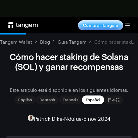
Comprar ahora
Comprar Tangem
Tog
Tangem Wallet
Blog
Guía Tangem
Cómo hacer staking de Solana (SOL) y ganar recompensas
Cómo hacer staking de Solana
(SOL) y ganar recompensas
Este artículo está disponible en los siguientes idiomas:
English
Deutsch
Français
Español
日本語
Patrick Dike-Ndulue
•
5 nov 2024