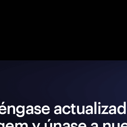
éngase actualizad
gem y únase a nue