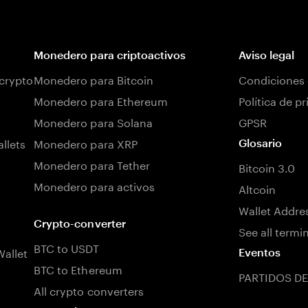
Monedero para criptoactivos
Aviso legal
 crypto
Monedero para Bitcoin
Condiciones 
Monedero para Ethereum
Política de p
Monedero para Solana
GPSR
llets
Monedero para XRP
Glosario
Monedero para Tether
Bitcoin 3.0
Monedero para activos
Altcoin
Wallet Addre
Crypto-converter
See all termi
BTC to USDT
allet
Eventos
BTC to Ethereum
PARTIDOS DE
All crypto converters