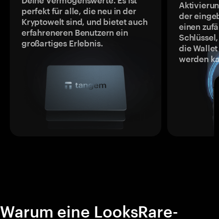
Deine Vermögenswerte. Es ist
Aktivieru
perfekt für alle, die neu in der
der einge
Kryptowelt sind, und bietet auch
einen zufä
erfahreneren Benutzern ein
Schlüssel,
großartiges Erlebnis.
die Wallet
werden ka
Warum eine LooksRare-