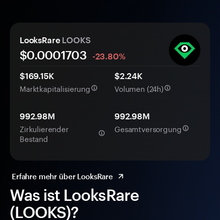
LooksRare
LOOKS
$0.
000
1703
-23.80%
$169.15K
$2.24K
Marktkapitalisierung
Volumen (24h)
992.98M
992.98M
Zirkulierender
Gesamtversorgung
Bestand
Erfahre mehr über LooksRare
Was ist LooksRare
(LOOKS)?