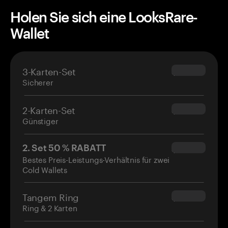
Holen Sie sich eine LooksRare-
Wallet
3-Karten-Set
$69.90
Sicherer
2-Karten-Set
$54.90
Günstiger
2. Set 50 % RABATT
$34.95
Bestes Preis-Leistungs-Verhältnis für zwei
Cold Wallets
Tangem Ring
$160.00
Ring & 2 Karten