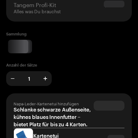
Tangem Profi-Kit
$180.00
Alles was Du brauchst
Sammlung
Anzahl der Sätze
Napa-Leder-Kartenetui hinzufügen
Schlanke schwarze Außenseite,
kühnes blaues Innenfutter –
bietet Platz für bis zu 4 Karten.
Kartenetui