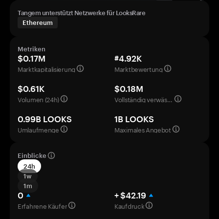
Tangem unterstützt Netzwerke für LooksRare
Ethereum
Metriken
$0.17M
#4.92K
Marktkapitalisierung
Marktbewertung
$0.61K
$0.18M
Volumen (24h)
Vollständig verwässerte Bewertung
0.99B LOOKS
1B LOOKS
Umlaufmenge
Maximales Angebot
Einblicke
24h
1w
1m
0
+ $42.19
Erfahrene Käufer
Kaufdruck