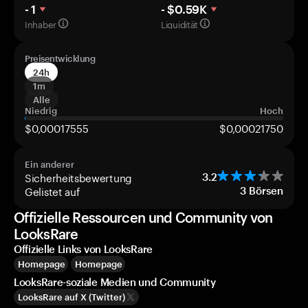
- 1
- $0.59K
Inhaber
Liquidität
Preisentwicklung
24h
1m
Alle
Niedrig
Hoch
$0,00017555
$0,00021750
Ein anderer
Sicherheitsbewertung
3.2
Gelistet auf
3
Börsen
Offizielle Ressourcen und Community von
LooksRare
Offizielle Links von LooksRare
Homepage
Homepage
LooksRare-soziale Medien und Community
LooksRare auf X (Twitter)