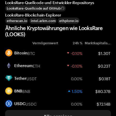
LooksRare-Quellcode und Entwickler-Repositorys
LooksRare-Quellcode auf GitHub
LooksRare-Blockchain-Explorer
etherscan.io
intel.arkm.com
ethplorer.io
Ähnliche Kryptowährungen wie LooksRare
(LOOKS)
Vermögenswert
24h %
Marktkapitalisierung
BTC
-0.10%
$1.30T
Bitcoin
ETH
-0.10%
$0.23T
Ethereum
USDT
0.00%
$0.18T
Tether
BNB
1.50%
$80.37B
BNB
USDC
0.00%
$72.14B
USDC