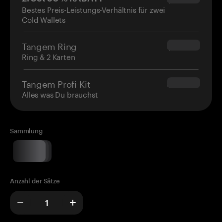
Bestes Preis-Leistungs-Verhältnis für zwei
Cold Wallets
Tangem Ring
$160.00
Ring & 2 Karten
Tangem Profi-Kit
$180.00
Alles was Du brauchst
Sammlung
Anzahl der Sätze