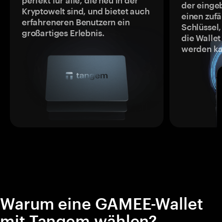
perfekt für alle, die neu in der
der einge
Kryptowelt sind, und bietet auch
einen zufä
erfahreneren Benutzern ein
Schlüssel,
großartiges Erlebnis.
die Wallet
werden ka
Warum eine GAMEE-Wallet
mit Tangem wählen?