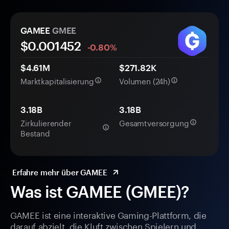
GAMEE
GMEE
$0.
00
1452
-0.80%
$4.61M
$271.82K
Marktkapitalisierung
Volumen (24h)
3.18B
3.18B
Zirkulierender
Gesamtversorgung
Bestand
Erfahre mehr über GAMEE
Was ist GAMEE (GMEE)?
GAMEE ist eine interaktive Gaming-Plattform, die
darauf abzielt, die Kluft zwischen Spielern und