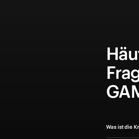
Häuf
Fra
GAM
Was ist die