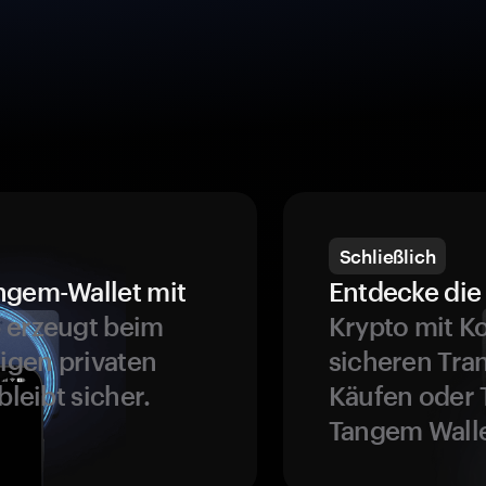
Schließlich
ngem-Wallet mit
Entdecke die 
 erzeugt beim
Krypto mit K
ligen privaten
sicheren Tra
bleibt sicher.
Käufen oder 
Tangem Walle