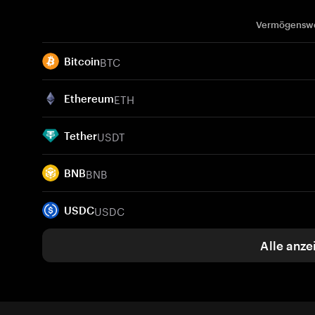
Vermögensw
BTC
Bitcoin
ETH
Ethereum
USDT
Tether
BNB
BNB
USDC
USDC
Alle anze