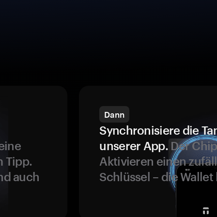
Dann
Synchronisiere die Ta
eine
unserer App.
Der Chip
 Tipp.
Aktivieren einen zufäl
und auch
Schlüssel – die Wallet 