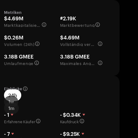
Metriken
$4.69M
#2.19K
Marktkapitalisierung
Marktbewertung
$0.26M
$4.69M
Volumen (24h)
Vollständig verwässerte Bewertung
3.18B GMEE
3.18B GMEE
Umlaufmenge
Maximales Angebot
Einblicke
24h
1w
1m
- 1
- $0.34K
Erfahrene Käufer
Kaufdruck
- 7
- $9.25K