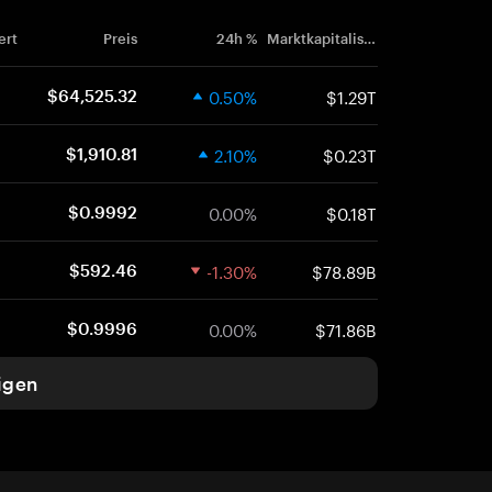
ert
Preis
24h %
Marktkapitalisierung
0.50%
$1.29T
$64,525.32
2.10%
$0.23T
$1,910.81
0.00%
$0.18T
$0.9992
-1.30%
$78.89B
$592.46
0.00%
$71.86B
$0.9996
igen