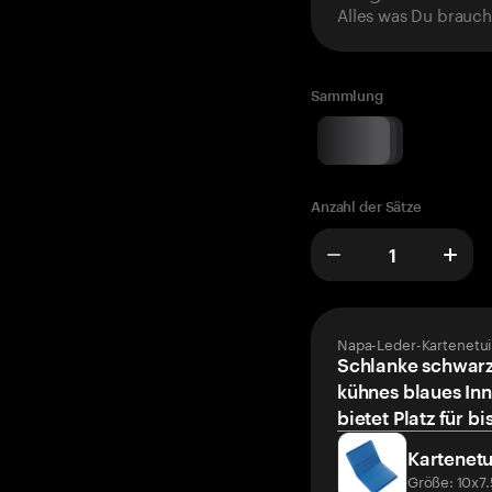
Alles was Du brauch
Sammlung
Anzahl der Sätze
Napa-Leder-Kartenetui
Schlanke schwarz
kühnes blaues Inn
bietet Platz für bi
Kartenetu
Größe: 10x7