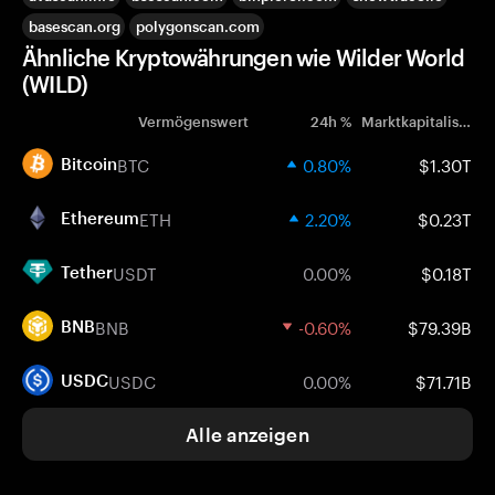
basescan.org
polygonscan.com
Ähnliche Kryptowährungen wie Wilder World
(WILD)
Vermögenswert
24h %
Marktkapitalisierung
BTC
0.80%
$1.30T
Bitcoin
ETH
2.20%
$0.23T
Ethereum
USDT
0.00%
$0.18T
Tether
BNB
-0.60%
$79.39B
BNB
USDC
0.00%
$71.71B
USDC
Alle anzeigen