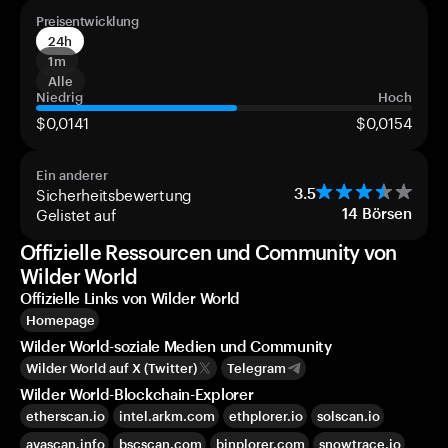
Preisentwicklung
24h
1m
Alle
Niedrig
Hoch
$0,0141
$0,0154
Ein anderer
Sicherheitsbewertung
3.5
Gelistet auf
14
Börsen
Offizielle Ressourcen und Community von
Wilder World
Offizielle Links von Wilder World
Homepage
Wilder World-soziale Medien und Community
Wilder World auf X (Twitter)
Telegram
Wilder World-Blockchain-Explorer
etherscan.io
intel.arkm.com
ethplorer.io
solscan.io
avascan.info
bscscan.com
binplorer.com
snowtrace.io