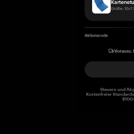
Kartenetu
Größe: 10x7
Aktionscode
Vorauss. 
Steuern und Abg
Kostenfreier Standardv
$100.