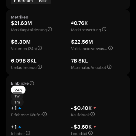
Ethereum
Base
Metriken
$21.63M
#0.76K
Marktkapitalisierung
Marktbewertung
$6.30M
$22.56M
Volumen (24h)
Vollständig verwässerte Bewertung
6.09B SKL
7B SKL
Umlaufmenge
Maximales Angebot
Einblicke
24h
1w
1m
+ 1
- $0.40K
Erfahrene Käufer
Kaufdruck
+ 1
- $3.60K
Inhaber
Liquidität