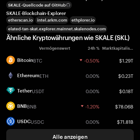
SKALE-Quellcode auf GitHub
SKALE-Blockchain-Explorer
etherscan.io
intel.arkm.com
ethplorer.io
elated-tan-skat.explorer.mainnet.skalenodes.com
Ähnliche Kryptowährungen wie SKALE (SKL)
Vermögenswert
24h %
Marktkapitalisierung
BTC
-0.50%
$1.29T
Bitcoin
ETH
0.00%
$0.23T
Ethereum
USDT
0.00%
$0.18T
Tether
BNB
-1.20%
$78.06B
BNB
USDC
0.00%
$71.81B
USDC
Alle anzeigen