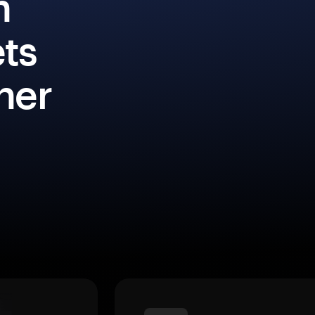
n
ets
iner