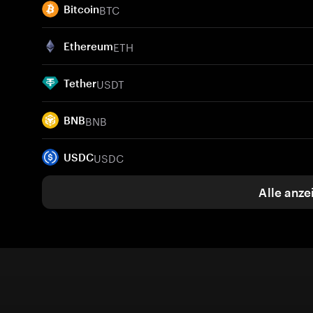
BTC
Bitcoin
ETH
Ethereum
USDT
Tether
BNB
BNB
USDC
USDC
Alle anze