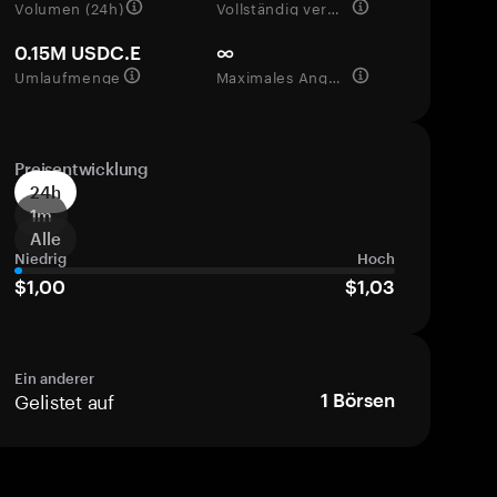
Volumen (24h)
Vollständig verwässerte Bewertung
0.15M USDC.E
∞
Umlaufmenge
Maximales Angebot
Preisentwicklung
24h
1m
Alle
Niedrig
Hoch
$1,00
$1,03
Ein anderer
Gelistet auf
1
Börsen