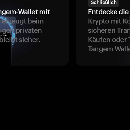
Schließlich
ngem-Wallet mit
Entdecke die 
 erzeugt beim
Krypto mit K
ligen privaten
sicheren Tra
bleibt sicher.
Käufen oder 
Tangem Walle