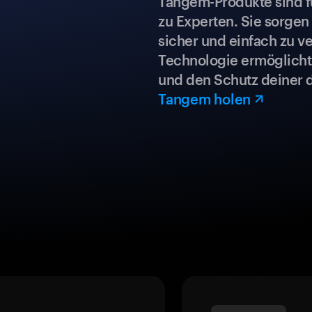
Tangem-Produkte sind für
zu Experten. Sie sorgen
sicher und einfach zu ve
Technologie ermöglicht 
und den Schutz deiner 
Tangem holen