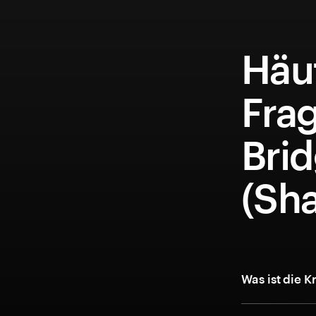
Häuf
Fra
Bri
(Sh
Was ist die 