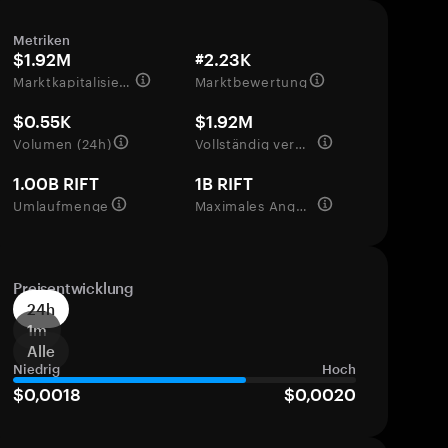
Metriken
$1.92M
#2.23K
Marktkapitalisierung
Marktbewertung
$0.55K
$1.92M
Volumen (24h)
Vollständig verwässerte Bewertung
1.00B RIFT
1B RIFT
Umlaufmenge
Maximales Angebot
Preisentwicklung
24h
1m
Alle
Niedrig
Hoch
$0,0018
$0,0020