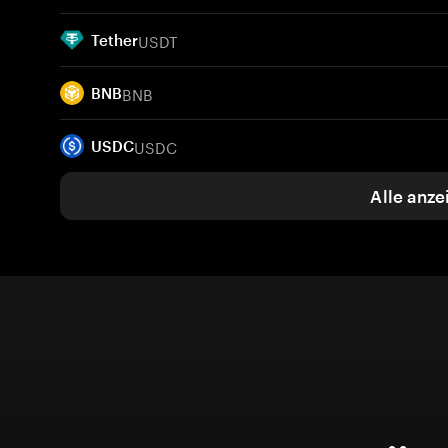
USDT
Tether
BNB
BNB
USDC
USDC
Alle anze