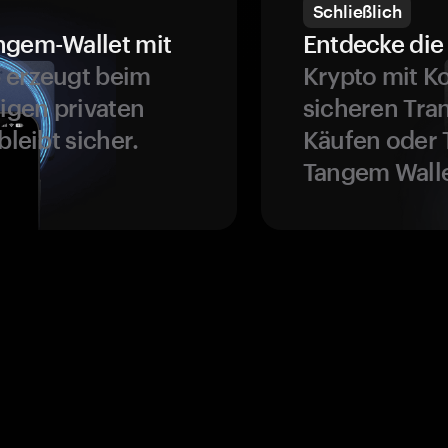
Schließlich
ngem-Wallet mit
Entdecke die 
 erzeugt beim
Krypto mit K
ligen privaten
sicheren Tra
bleibt sicher.
Käufen oder 
Tangem Walle