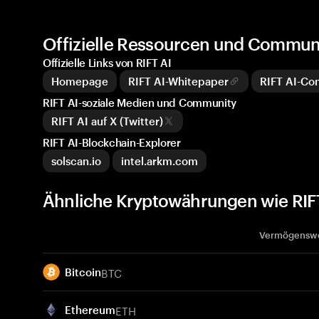
Offizielle Ressourcen und Communi
Offizielle Links von RIFT AI
Homepage
RIFT AI-Whitepaper
RIFT AI-C
RIFT AI-soziale Medien und Community
RIFT AI auf X (Twitter)
RIFT AI-Blockchain-Explorer
solscan.io
intel.arkm.com
Ähnliche Kryptowährungen wie RIFT
Vermögensw
BTC
Bitcoin
ETH
Ethereum