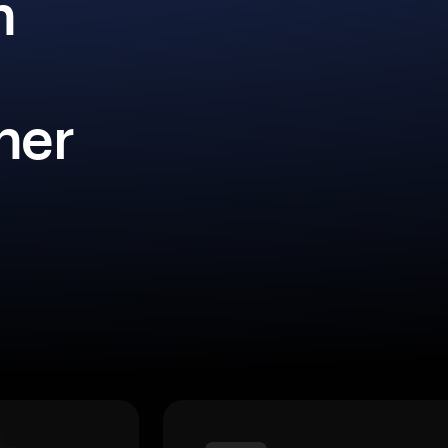
n
iner