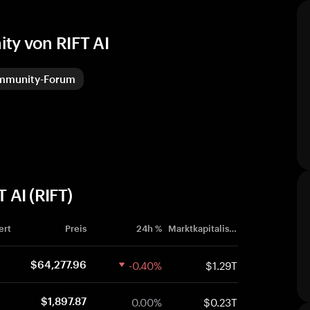
ty von RIFT AI
ommunity-Forum
 AI (RIFT)
ert
Preis
24h %
Marktkapitalisierung
-0.40%
$1.29T
$64,277.96
0.00%
$0.23T
$1,897.87