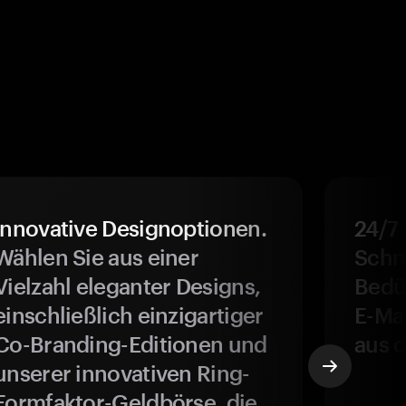
Innovative Designoptionen.
24/7
Wählen Sie aus einer
Schne
Vielzahl eleganter Designs,
Bedür
einschließlich einzigartiger
E-Ma
Co-Branding-Editionen und
aus d
unserer innovativen Ring-
Formfaktor-Geldbörse, die