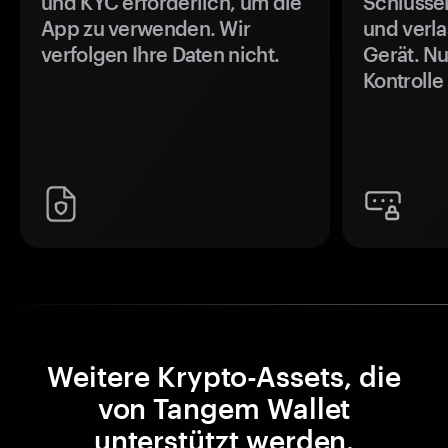
und KYC erforderlich, um die
Schlüssel
App zu verwenden. Wir
und verla
verfolgen Ihre Daten nicht.
Gerät. Nu
Kontrolle
Weitere Krypto-Assets, die
von Tangem Wallet
unterstützt werden.