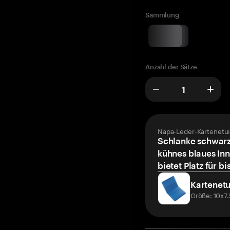
Sammlung
Anzahl der Sätze
Napa-Leder-Kartenetui
Schlanke schwarz
kühnes blaues Inn
bietet Platz für bi
Kartenetu
Größe: 10x7