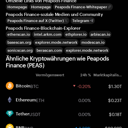
Offizielle Links von Peapods Finance
Homepage
Homepage
Peapods Finance-Whitepaper
Peapods Finance-soziale Medien und Community
Peapods Finance auf X (Twitter)
Telegram
Peapods Finance-Blockchain-Explorer
etherscan.io
intel.arkm.com
ethplorer.io
arbiscan.io
basescan.org
explorer.mode.network
modescan.io
sonicscan.org
berascan.com
explorer.mode.network
Ähnliche Kryptowährungen wie Peapods
Finance (PEAS)
Vermögenswert
24h %
Marktkapitalisierung
BTC
-0.20%
$1.30T
Bitcoin
ETH
0.00%
$0.23T
Ethereum
USDT
0.00%
$0.18T
Tether
BNB
1.30%
$80.08B
BNB