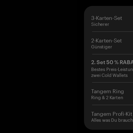
3-Karten-Set
Sicherer
2-Karten-Set
Günstiger
2. Set 50 % RAB
Bestes Preis-Leistun
zwei Cold Wallets
Tangem Ring
Ring & 2 Karten
Tangem Profi-Kit
Alles was Du brauch