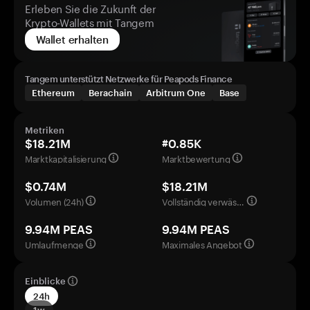
Erleben Sie die Zukunft der
Krypto-Wallets mit Tangem
Wallet erhalten
Tangem unterstützt Netzwerke für Peapods Finance
Ethereum
Berachain
Arbitrum One
Base
Metriken
$18.21M
#0.85K
Marktkapitalisierung
Marktbewertung
$0.74M
$18.21M
Volumen (24h)
Vollständig verwässerte Bewertung
9.94M PEAS
9.94M PEAS
Umlaufmenge
Maximales Angebot
Einblicke
24h