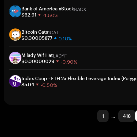
1 Woche
Zum
BACX
30 Tage
Bank of America xStock
-1.50%
Marktkapitalisierung
$62.91
1 Woche
Zum
1CAT
30 Tage
Bitcoin Cats
0.10%
Marktkapitalisierung
$0.00005877
1 Woche
Zum
LADYF
30 Tage
Milady Wif Hat
-0.90%
Marktkapitalisierung
$0.00000029
1 Woche
Zum
30 Tage
Index Coop - ETH 2x Flexible Leverage Index (Polyg
-0.50%
Marktkapitalisierung
$5.04
1 Woche
Zum
30 Tage
Marktkapitalisierung
1
…
418
Zum