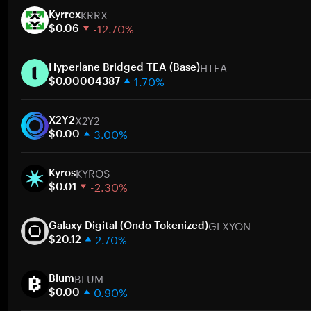
KRRX
Kyrrex
-12.70%
$0.06
1 Woche
HTEA
30 Tage
Hyperlane Bridged TEA (Base)
1.70%
Marktkapitalisierung
$0.00004387
1 Woche
Zum
X2Y2
30 Tage
X2Y2
3.00%
Marktkapitalisierung
$0.00
1 Woche
Zum
KYROS
30 Tage
Kyros
-2.30%
Marktkapitalisierung
$0.01
1 Woche
Zum
GLXYON
30 Tage
Galaxy Digital (Ondo Tokenized)
2.70%
Marktkapitalisierung
$20.12
1 Woche
Zum
BLUM
30 Tage
Blum
0.90%
Marktkapitalisierung
$0.00