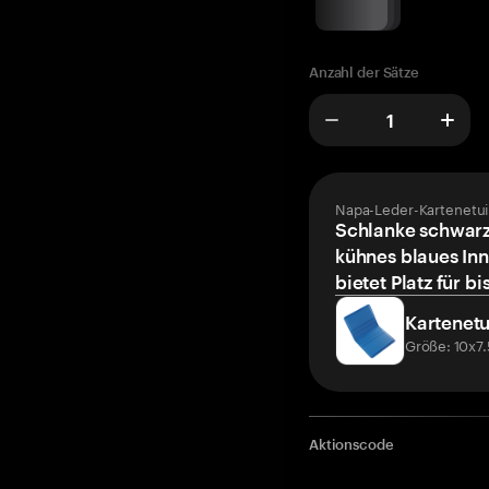
Anzahl der Sätze
Napa-Leder-Kartenetui
Schlanke schwarz
kühnes blaues Inn
bietet Platz für bi
Kartenetu
Größe: 10x7
Aktionscode