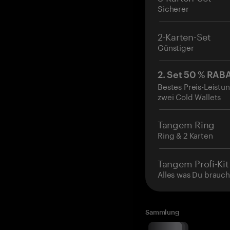
Sicherer
2-Karten-Set
Günstiger
2. Set 50 % RAB
Bestes Preis-Leistun
zwei Cold Wallets
Tangem Ring
Ring & 2 Karten
Tangem Profi-Kit
Alles was Du brauch
Sammlung