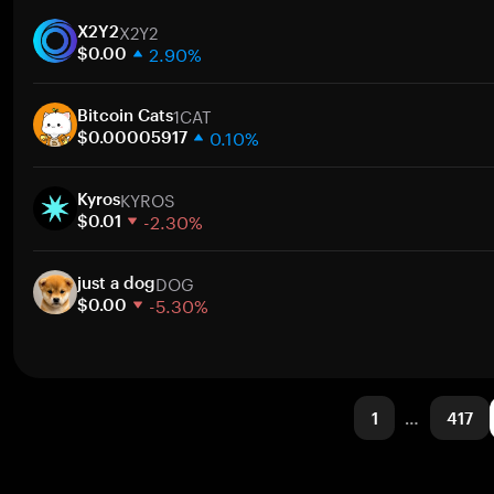
1 Woche
Zum
X2Y2
30 Tage
X2Y2
2.90%
Marktkapitalisierung
$0.00
1 Woche
Zum
1CAT
30 Tage
Bitcoin Cats
0.10%
Marktkapitalisierung
$0.00005917
1 Woche
Zum
KYROS
30 Tage
Kyros
-2.30%
Marktkapitalisierung
$0.01
1 Woche
Zum
DOG
30 Tage
just a dog
-5.30%
Marktkapitalisierung
$0.00
1 Woche
Zum
30 Tage
Marktkapitalisierung
1
…
417
Zum