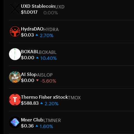
UXD
UXD Stablecoin
0.00%
$1.0017
1 Woche
HYDRA
30 Tage
HydraDAO
2.70%
Marktkapitalisierung
$0.03
1 Woche
Zum
BOXABL
30 Tage
BOXABL
10.40%
Marktkapitalisierung
$0.00
1 Woche
Zum
AISLOP
30 Tage
AI Slop
-5.60%
Marktkapitalisierung
$0.00
1 Woche
Zum
TMOX
30 Tage
Thermo Fisher xStock
2.20%
Marktkapitalisierung
$588.83
1 Woche
Zum
LTMNER
30 Tage
Mner Club
1.60%
Marktkapitalisierung
$0.36