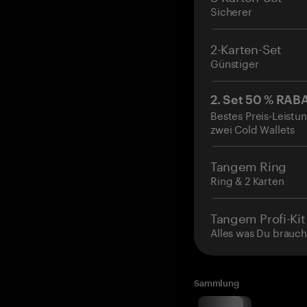
Sicherer
2-Karten-Set
Günstiger
2. Set 50 % RAB
Bestes Preis-Leistun
zwei Cold Wallets
Tangem Ring
Ring & 2 Karten
Tangem Profi-Kit
Alles was Du brauch
Sammlung