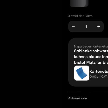
Anzahl der Sätze
Napa-Leder-Kartenetui
Schlanke schwarz
kühnes blaues Inn
bietet Platz für bi
Kartenetu
Größe: 10x7
Aktionscode