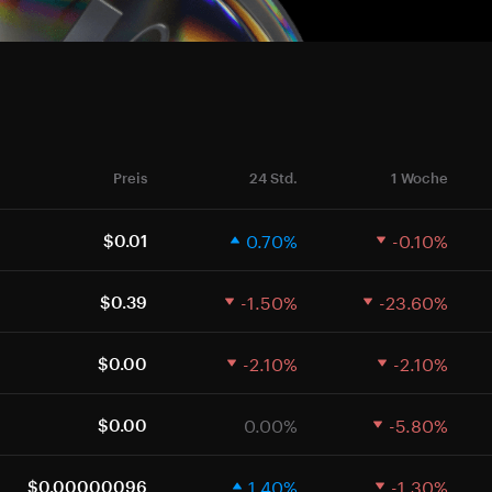
Preis
24 Std.
1 Woche
0.70%
-0.10%
$0.01
-1.50%
-23.60%
$0.39
-2.10%
-2.10%
$0.00
0.00%
-5.80%
$0.00
1.40%
-1.30%
$0.00000096