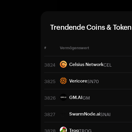
Trendende Coins & Token
#
Vermögenswert
3824
CEL
Celsius Network
3825
SN70
Vericore
3826
GM
GM.AI
3827
SNAI
SwarmNode.ai
3828
TROG
Trog