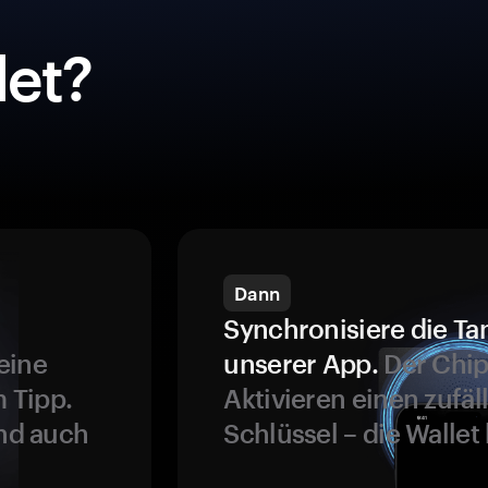
et?
Dann
Synchronisiere die Ta
eine
unserer App.
Der Chip
 Tipp.
Aktivieren einen zufäl
und auch
Schlüssel – die Wallet 