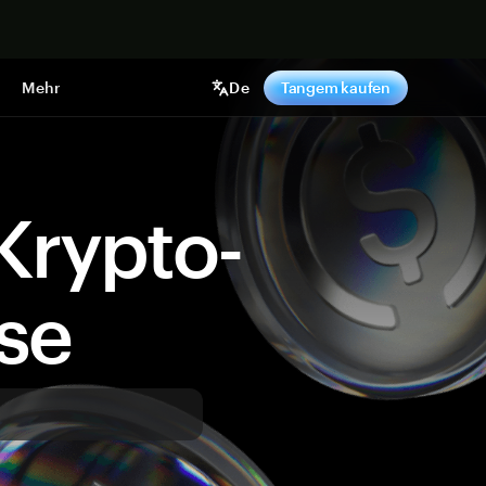
pen
Mehr
De
Tangem kaufen
Krypto-
ise