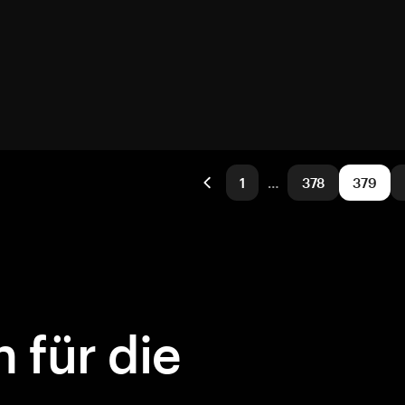
1
…
378
379
 für die