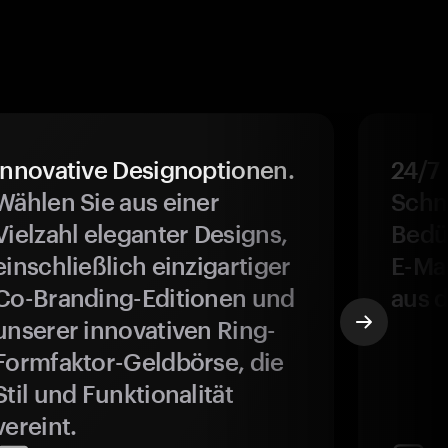
Innovative Designoptionen.
24/7
Wählen Sie aus einer
Schne
Vielzahl eleganter Designs,
Bedür
einschließlich einzigartiger
E-Ma
Co-Branding-Editionen und
aus d
unserer innovativen Ring-
Formfaktor-Geldbörse, die
Stil und Funktionalität
vereint.