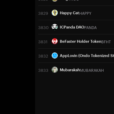
3829
HAPPY
Happy Cat
3830
PANDA
ICPanda DAO
3831
BFHT
BeFaster Holder Token
3832
AppLovin (Ondo Tokenized S
3833
MUBARAKAH
Mubarakah