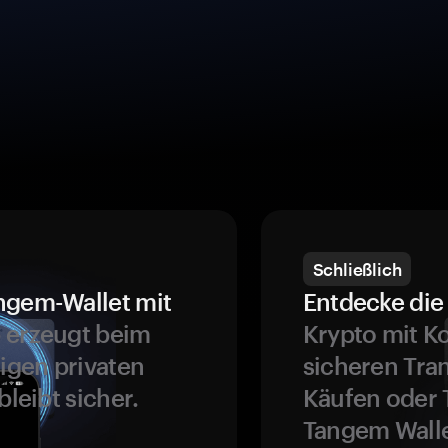
Schließlich
ngem-Wallet mit
Entdecke die 
 erzeugt beim
Krypto mit K
ligen privaten
sicheren Tra
bleibt sicher.
Käufen oder 
Tangem Walle