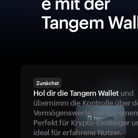
e mit der
Tangem Wall
Zunächst
Hol dir die Tangem Wallet
und
übernimm die Kontrolle über d
Vermögenswerte mit nur einem
Perfekt für Krypto-Einsteiger 
ideal für erfahrene Nutzer.