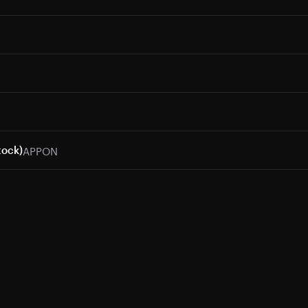
APPON
tock)