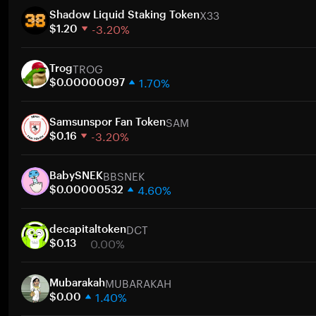
X33
Shadow Liquid Staking Token
-3.20%
$1.20
1 Woche
TROG
30 Tage
Trog
1.70%
Marktkapitalisierung
$0.00000097
1 Woche
Zum
SAM
30 Tage
Samsunspor Fan Token
-3.20%
Marktkapitalisierung
$0.16
1 Woche
Zum
BBSNEK
30 Tage
BabySNEK
4.60%
Marktkapitalisierung
$0.00000532
1 Woche
Zum
DCT
30 Tage
decapitaltoken
0.00%
Marktkapitalisierung
$0.13
1 Woche
Zum
MUBARAKAH
30 Tage
Mubarakah
1.40%
Marktkapitalisierung
$0.00