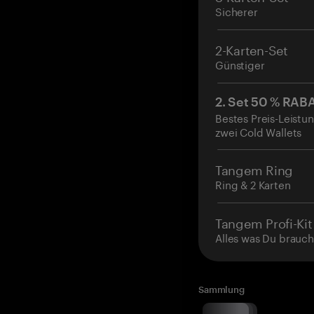
Sicherer
2-Karten-Set
Günstiger
2. Set 50 % RAB
Bestes Preis-Leistun
zwei Cold Wallets
Tangem Ring
Ring & 2 Karten
Tangem Profi-Kit
Alles was Du brauch
Sammlung