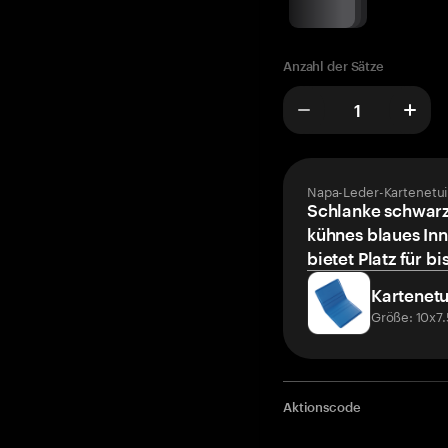
Anzahl der Sätze
Napa-Leder-Kartenetui
Schlanke schwarz
kühnes blaues Inn
bietet Platz für bi
Kartenetu
Größe: 10x7
Aktionscode