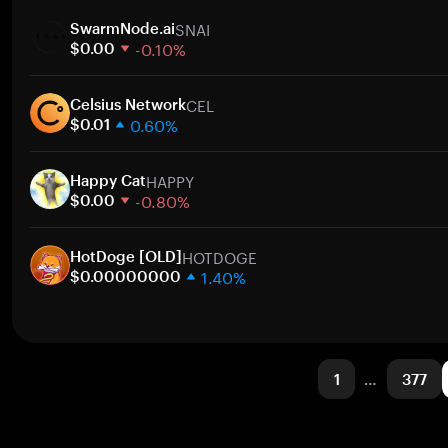
1 Woche
Zum
SNAI
30 Tage
SwarmNode.ai
-0.10%
Marktkapitalisierung
$0.00
1 Woche
Zum
CEL
30 Tage
Celsius Network
0.60%
Marktkapitalisierung
$0.01
1 Woche
Zum
HAPPY
30 Tage
Happy Cat
-0.80%
Marktkapitalisierung
$0.00
1 Woche
Zum
HOTDOGE
30 Tage
HotDoge [OLD]
1.40%
Marktkapitalisierung
$0.00000000
1 Woche
Zum
30 Tage
Marktkapitalisierung
1
…
377
Zum