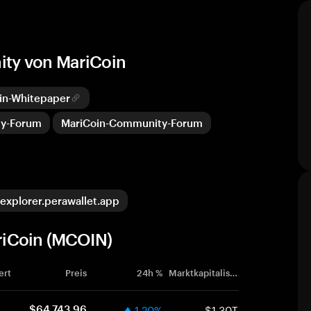
ity von MariCoin
in-Whitepaper
ty-Forum
MariCoin-Community-Forum
explorer.perawallet.app
riCoin (MCOIN)
ert
Preis
24h %
Marktkapitalisierung
1.20%
$1.30T
$64,743.96