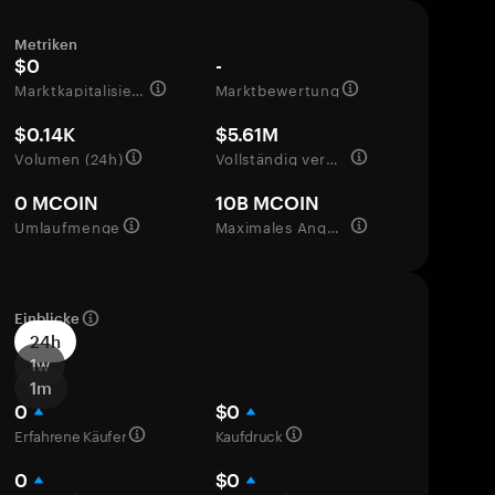
Metriken
$0
-
Marktkapitalisierung
Marktbewertung
$0.14K
$5.61M
Volumen (24h)
Vollständig verwässerte Bewertung
0 MCOIN
10B MCOIN
Umlaufmenge
Maximales Angebot
Einblicke
24h
1w
1m
0
$0
Erfahrene Käufer
Kaufdruck
0
$0