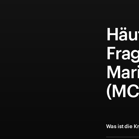
Häuf
Fra
Mar
(MC
Was ist die 