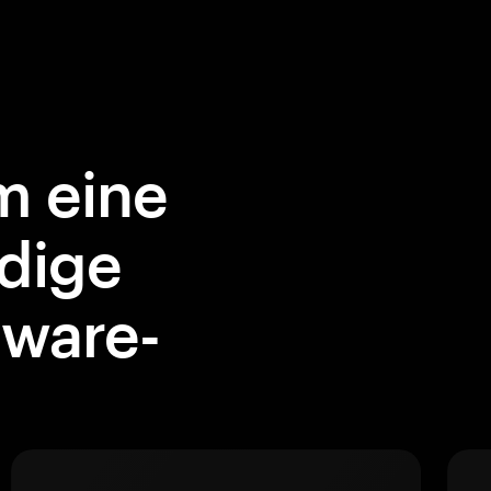
 eine
dige
dware-