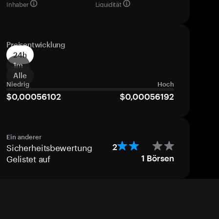
Inhaber
Liquidität
Preisentwicklung
24h
1m
Alle
Niedrig
Hoch
$0,00056102
$0,00056192
Ein anderer
Sicherheitsbewertung
2
Gelistet auf
1
Börsen