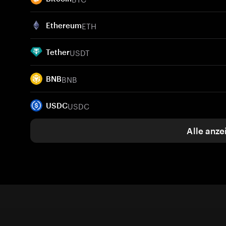
ETH
Ethereum
USDT
Tether
BNB
BNB
USDC
USDC
Alle anze