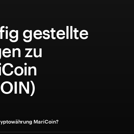
ig gestellte
gen zu
iCoin
OIN)
Kryptowährung MariCoin?