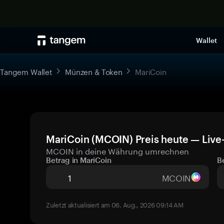
Wallet
Tangem Wallet
Münzen & Token
MariCoin
MariCoin (MCOIN) Preis heute — Live
MCOIN in deine Währung umrechnen
Betrag in MariCoin
B
MCOIN
Zuletzt aktualisiert am 06. Aug., 2026 09:14 AM