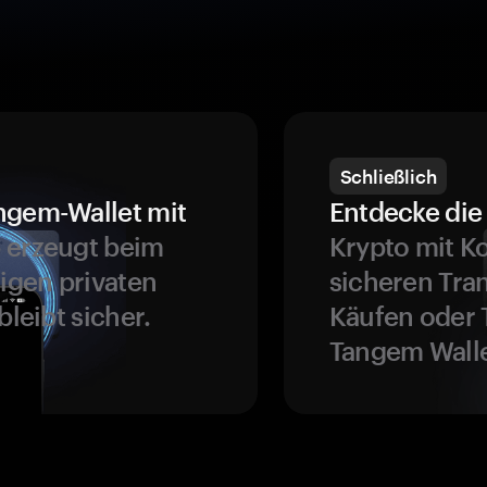
Schließlich
ngem-Wallet mit
Entdecke die 
 erzeugt beim
Krypto mit K
ligen privaten
sicheren Tra
bleibt sicher.
Käufen oder 
Tangem Walle