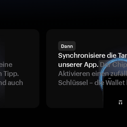
Dann
Synchronisiere die Ta
eine
unserer App.
Der Chip
 Tipp.
Aktivieren einen zufäl
und auch
Schlüssel – die Wallet 