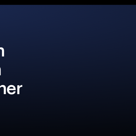
n
n
iner