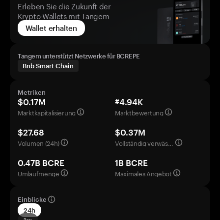
Erleben Sie die Zukunft der
Krypto-Wallets mit Tangem
Wallet erhalten
Tangem unterstützt Netzwerke für BCREPE
Bnb Smart Chain
Metriken
$0.17M
#4.94K
Marktkapitalisierung
Marktbewertung
$27.68
$0.37M
Volumen (24h)
Vollständig verwässerte Bewertung
0.47B BCRE
1B BCRE
Umlaufmenge
Maximales Angebot
Einblicke
24h