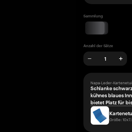
Sammlung
Anzahl der Sätze
Napa-Leder-Kartenetui
Schlanke schwarz
kühnes blaues Inn
bietet Platz für bi
Kartenetu
Größe: 10x7