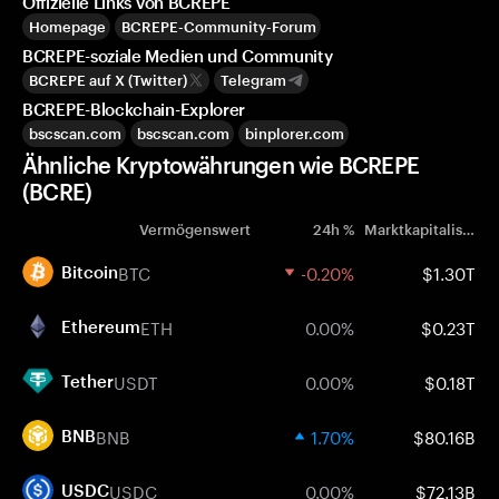
Offizielle Links von BCREPE
Homepage
BCREPE-Community-Forum
BCREPE-soziale Medien und Community
BCREPE auf X (Twitter)
Telegram
BCREPE-Blockchain-Explorer
bscscan.com
bscscan.com
binplorer.com
Ähnliche Kryptowährungen wie BCREPE
(BCRE)
Vermögenswert
24h %
Marktkapitalisierung
BTC
-0.20%
$1.30T
Bitcoin
ETH
0.00%
$0.23T
Ethereum
USDT
0.00%
$0.18T
Tether
BNB
1.70%
$80.16B
BNB
USDC
0.00%
$72.13B
USDC