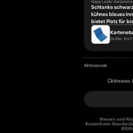
Napa-Leder-Kartenetui
Schlanke schwarz
kühnes blaues Inn
bietet Platz für bi
Kartenetu
Größe: 10x7
Aktionscode
Vorauss. 
Steuern und Abg
Kostenfreier Standardv
$100.