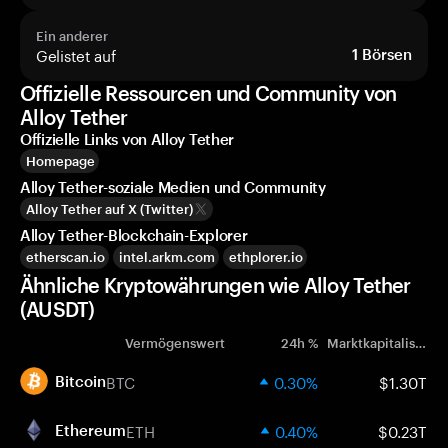
Ein anderer
Gelistet auf
1
Börsen
Offizielle Ressourcen und Community von
Alloy Tether
Offizielle Links von Alloy Tether
Homepage
Alloy Tether-soziale Medien und Community
Alloy Tether auf X (Twitter)
Alloy Tether-Blockchain-Explorer
etherscan.io
intel.arkm.com
ethplorer.io
Ähnliche Kryptowährungen wie Alloy Tether
(AUSDT)
Vermögenswert
24h %
Marktkapitalisierung
BTC
0.30%
$1.30T
Bitcoin
ETH
0.40%
$0.23T
Ethereum