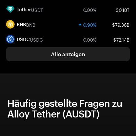
USDT
0.00%
$0.18T
Tether
BNB
0.90%
$79.36B
BNB
USDC
0.00%
$72.14B
USDC
Alle anzeigen
Häufig gestellte Fragen zu
Alloy Tether (AUSDT)