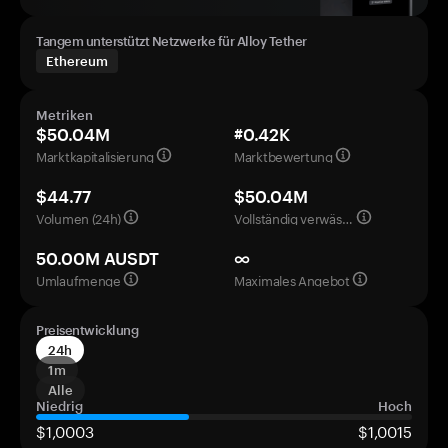
Tangem unterstützt Netzwerke für Alloy Tether
Ethereum
Metriken
$50.04M
#0.42K
Marktkapitalisierung
Marktbewertung
$44.77
$50.04M
Volumen (24h)
Vollständig verwässerte Bewertung
50.00M AUSDT
∞
Umlaufmenge
Maximales Angebot
Preisentwicklung
24h
1m
Alle
Niedrig
Hoch
$1,0003
$1,0015