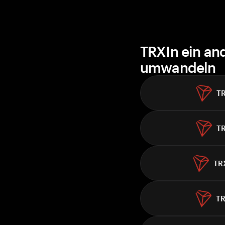
TRXIn ein an
umwandeln
T
T
TR
T