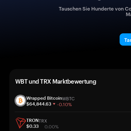
Tauschen Sie Hunderte von Co
Ma
Ta
WBT und TRX Marktbewertung
WBTC
Wrapped Bitcoin
-0.10%
$64,844.63
1 Woche
TRX
30 Tage
TRON
0.00%
Marktkapitalisierung
$0.33