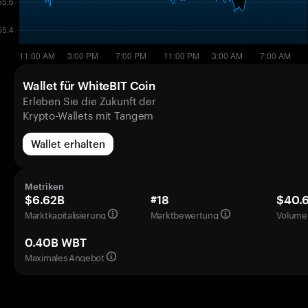
Wallet für WhiteBIT Coin
Erleben Sie die Zukunft der
Krypto-Wallets mit Tangem
Wallet erhalten
Metriken
$6.62B
#18
$40.
Marktkapitalisierung
Marktbewertung
Volumen
0.40B WBT
Maximales Angebot