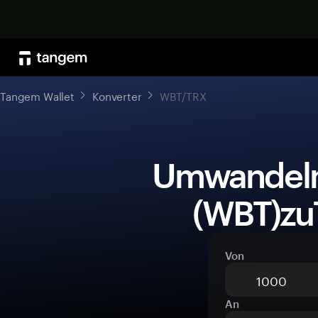
Tangem Wallet
Konverter
WBT/TRX
 UmwandelnWhiteBIT Coin 
(WBT)zu
Von
An