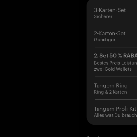
3-Karten-Set
Sicherer
2-Karten-Set
Günstiger
2. Set 50 % RAB
Bestes Preis-Leistun
zwei Cold Wallets
Tangem Ring
Ring & 2 Karten
Tangem Profi-Kit
Alles was Du brauch