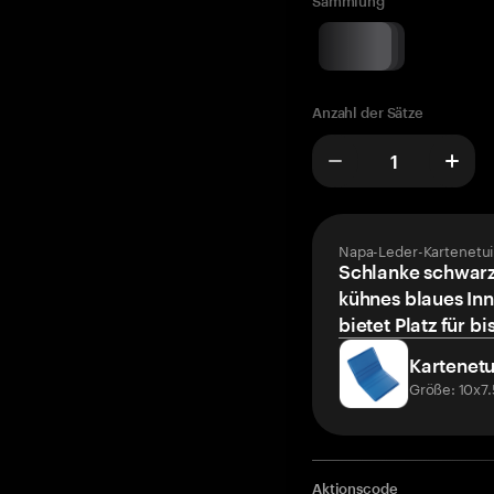
Sammlung
Anzahl der Sätze
Napa-Leder-Kartenetui
Schlanke schwarz
kühnes blaues Inn
bietet Platz für bi
Kartenetu
Größe: 10x7
Aktionscode