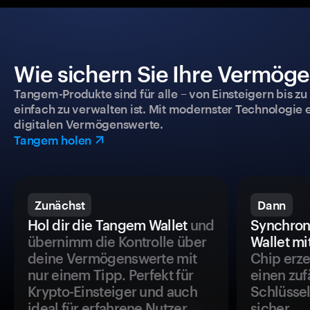
Wie sichern Sie Ihre Vermög
Tangem-Produkte sind für alle – von Einsteigern bis zu
einfach zu verwalten ist. Mit modernster Technologie 
digitalen Vermögenswerte.
Tangem holen
Zunächst
Dann
Hol dir die Tangem Wallet
und
Synchron
übernimm die Kontrolle über
Wallet mi
deine Vermögenswerte mit
Chip erze
nur einem Tipp. Perfekt für
einen zuf
Krypto-Einsteiger und auch
Schlüssel
ideal für erfahrene Nutzer.
sicher.