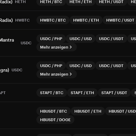
Radix)
HETH
HETH
/
BTC
HETH
/
ETH
HETH
/
USDT
H
Radix)
HWBTC
HWBTC
/
BTC
HWBTC
/
ETH
HWBTC
/
USDT
USDC
/
PHP
USDC
/
USD
USDC
/
USDT
U
Mantra
USDC
Mehr anzeigen
USDC
/
PHP
USDC
/
USD
USDC
/
USDT
U
gra)
USDC
Mehr anzeigen
APT
STAPT
/
BTC
STAPT
/
ETH
STAPT
/
USDT
HBUSDT
/
BTC
HBUSDT
/
ETH
HBUSDT
/
USD
HBUSDT
/
DOGE