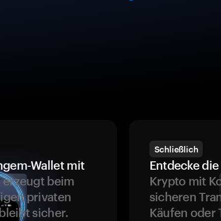
Schließlich
ngem-Wallet mit
Entdecke die 
 erzeugt beim
Krypto mit K
ligen privaten
sicheren Tra
bleibt sicher.
Käufen oder 