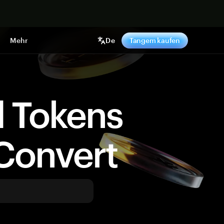
pen
Mehr
De
Tangem kaufen
d Tokens
Convert