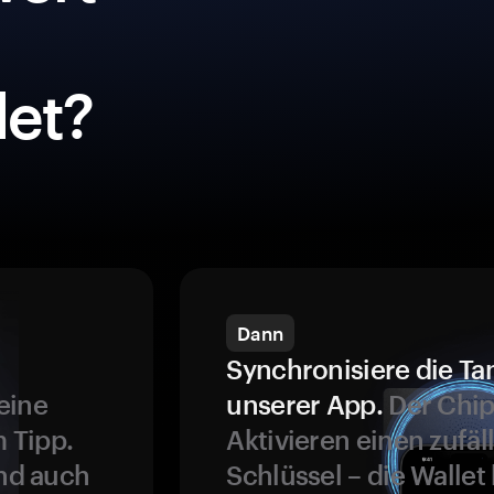
et?
Dann
Synchronisiere die Ta
eine
unserer App.
Der Chip
 Tipp.
Aktivieren einen zufäl
und auch
Schlüssel – die Wallet 