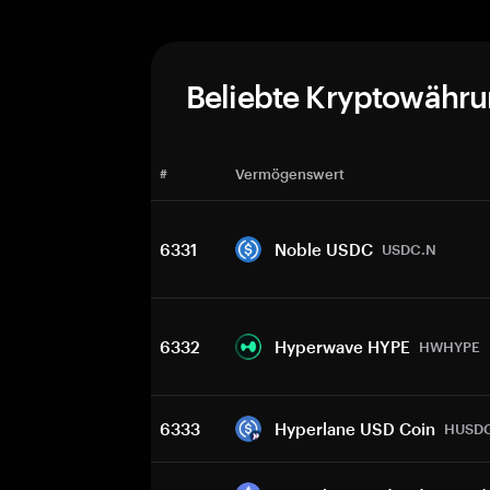
Beliebte Kryptowähr
#
Vermögenswert
6331
Noble USDC
USDC.N
6332
Hyperwave HYPE
HWHYPE
6333
Hyperlane USD Coin
HUSD