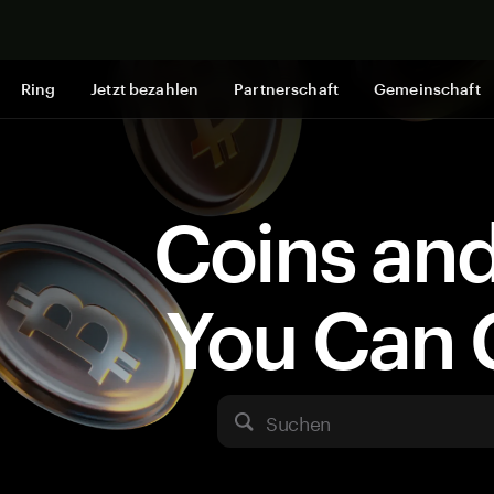
Jetzt shop
Ring
Jetzt bezahlen
Partnerschaft
Gemeinschaft
Coins an
You Can 
Suchen