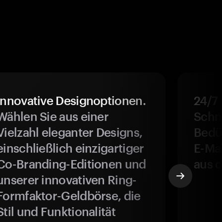
Innovative Designoptionen.
24/7
Wählen Sie aus einer
Schne
Vielzahl eleganter Designs,
Bedür
einschließlich einzigartiger
E-Ma
Co-Branding-Editionen und
aus d
unserer innovativen Ring-
Formfaktor-Geldbörse, die
Stil und Funktionalität