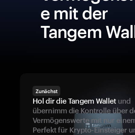
e mit der
Tangem Wall
Zunächst
Hol dir die Tangem Wallet
und
übernimm die Kontrolle über d
Vermögenswerte mit nur einem
Perfekt für Krypto-Einsteiger 