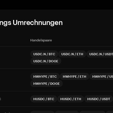
ungs Umrechnungen
Handelspaare
USDC.N
/
BTC
USDC.N
/
ETH
USDC.N
/
USD
USDC.N
/
DOGE
HWHYPE
/
BTC
HWHYPE
/
ETH
HWHYPE
/
U
HWHYPE
/
DOGE
C
HUSDC
/
BTC
HUSDC
/
ETH
HUSDC
/
USDT