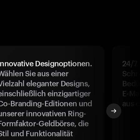
Innovative Designoptionen.
24/7
Wählen Sie aus einer
Schne
Vielzahl eleganter Designs,
Bedür
einschließlich einzigartiger
E-Ma
Co-Branding-Editionen und
aus d
unserer innovativen Ring-
Formfaktor-Geldbörse, die
Stil und Funktionalität