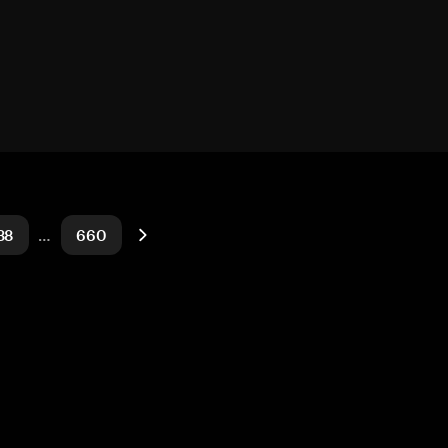
38
…
660