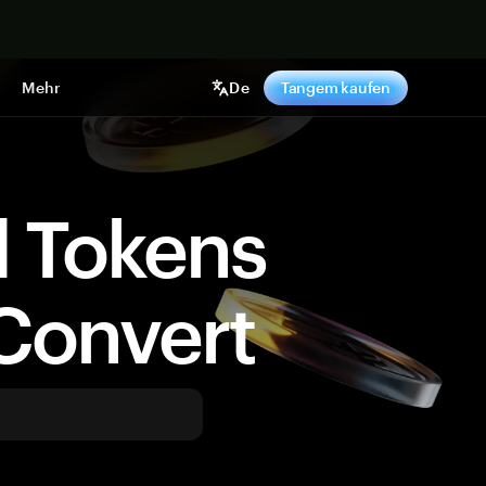
pen
Mehr
De
Tangem kaufen
d Tokens
Convert