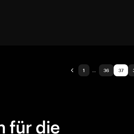
1
…
36
37
 für die