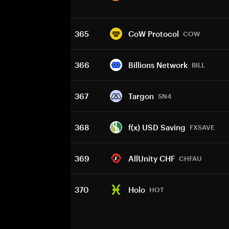
365
CoW Protocol
COW
366
Billions Network
BILL
367
Targon
SN4
368
f(x) USD Saving
FXSAVE
369
AllUnity CHF
CHFAU
370
Holo
HOT