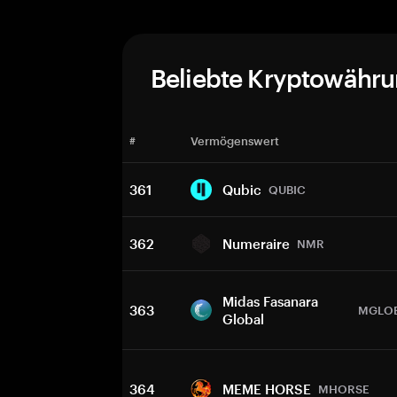
Beliebte Kryptowähr
#
Vermögenswert
361
Qubic
QUBIC
362
Numeraire
NMR
Midas Fasanara
363
MGLO
Global
364
MEME HORSE
MHORSE