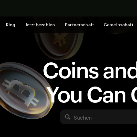
Jetzt shop
Ring
Jetzt bezahlen
Partnerschaft
Gemeinschaft
Coins an
You Can 
Suchen