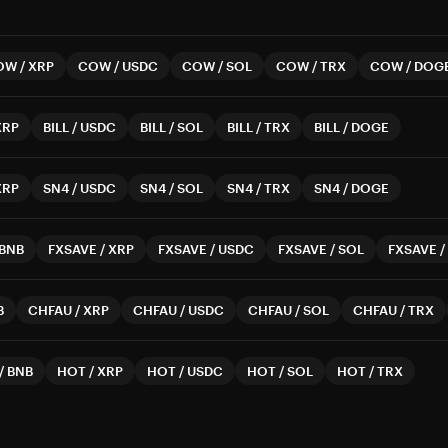
OW
/
XRP
COW
/
USDC
COW
/
SOL
COW
/
TRX
COW
/
DOG
XRP
BILL
/
USDC
BILL
/
SOL
BILL
/
TRX
BILL
/
DOGE
XRP
SN4
/
USDC
SN4
/
SOL
SN4
/
TRX
SN4
/
DOGE
BNB
FXSAVE
/
XRP
FXSAVE
/
USDC
FXSAVE
/
SOL
FXSAVE
/
B
CHFAU
/
XRP
CHFAU
/
USDC
CHFAU
/
SOL
CHFAU
/
TRX
/
BNB
HOT
/
XRP
HOT
/
USDC
HOT
/
SOL
HOT
/
TRX