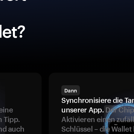
et?
Dann
Synchronisiere die Ta
eine
unserer App.
Der Chip
 Tipp.
Aktivieren einen zufäl
und auch
Schlüssel – die Wallet 