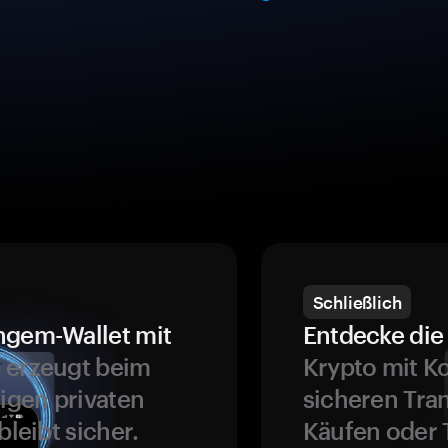
Schließlich
ngem-Wallet mit
Entdecke die 
 erzeugt beim
Krypto mit K
ligen privaten
sicheren Tra
bleibt sicher.
Käufen oder 