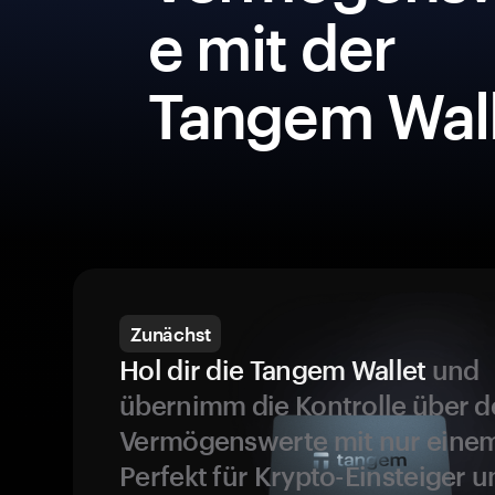
e mit der
Tangem Wall
Zunächst
Hol dir die Tangem Wallet
und
übernimm die Kontrolle über d
Vermögenswerte mit nur einem
Perfekt für Krypto-Einsteiger 