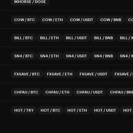
MHORSE
/
DOGE
COW
/
BTC
COW
/
ETH
COW
/
USDT
COW
/
BNB
C
BILL
/
BTC
BILL
/
ETH
BILL
/
USDT
BILL
/
BNB
BILL
/
SN4
/
BTC
SN4
/
ETH
SN4
/
USDT
SN4
/
BNB
SN4
/
FXSAVE
/
BTC
FXSAVE
/
ETH
FXSAVE
/
USDT
FXSAVE
/
CHFAU
/
BTC
CHFAU
/
ETH
CHFAU
/
USDT
CHFAU
/
BN
HOT
/
TRY
HOT
/
BTC
HOT
/
ETH
HOT
/
USDT
HOT