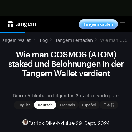
Jetzt shoppen
Tangem kaufen
Tog
Tangem Wallet
Blog
Tangem Leitfaden
Wie man COSMOS (ATOM) staked und Belohnungen in der Tangem Wallet verdient
Wie man COSMOS (ATOM)
staked und Belohnungen in der
Tangem Wallet verdient
Dieser Artikel ist in folgenden Sprachen verfügbar:
English
Deutsch
Français
Español
日本語
Patrick Dike-Ndulue
•
29. Sept. 2024