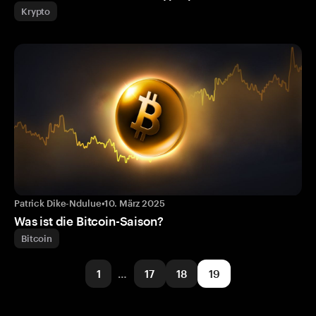
Krypto
Patrick Dike-Ndulue
•
10. März 2025
Was ist die Bitcoin-Saison?
Bitcoin
1
…
17
18
19