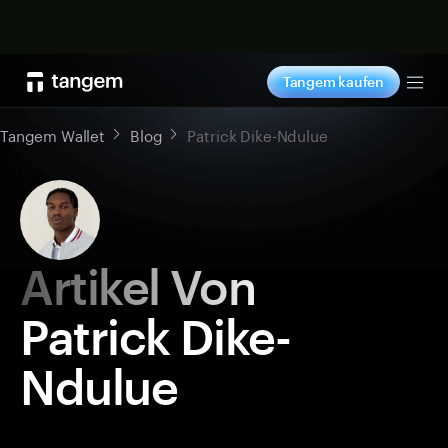
Jetzt shoppen
Tangem kaufen
Tog
Tangem Wallet
Blog
Patrick Dike-Ndulue
Artikel Von
Patrick Dike-
Ndulue