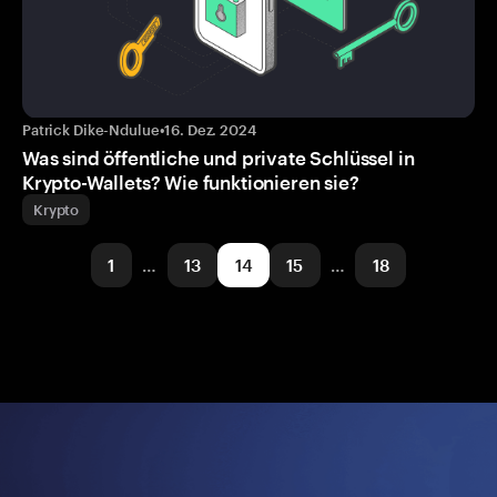
Patrick Dike-Ndulue
•
16. Dez. 2024
Was sind öffentliche und private Schlüssel in
Krypto-Wallets? Wie funktionieren sie?
Krypto
1
…
13
14
15
…
18