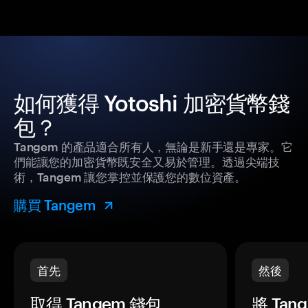
如何獲得 Yotoshi 加密貨幣錢
包？
Tangem 的產品適合所有人，無論是新手還是專家。它
們能讓您的加密貨幣既安全又易於管理。透過尖端技
術，Tangem 讓您掌控並保護您的數位資產。
購買 Tangem
首先
然後
取得 Tangem 錢包。
將 Ta