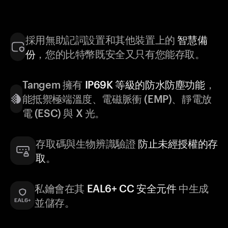
採用無助記詞設置和其他裝置上的
智慧備
份
，您的比特幣既安全又只有您能存取。
Tangem 擁有
IP69K 等級的防水防塵功能
，
能抵禦極端溫度、電磁脈衝 (EMP)、靜電放
電 (ESC) 與 X 光。
存取碼與生物辨識驗證
防止未經授權的存
取
。
私鑰會在其
EAL6+ CC 安全元件
中生成
並儲存。