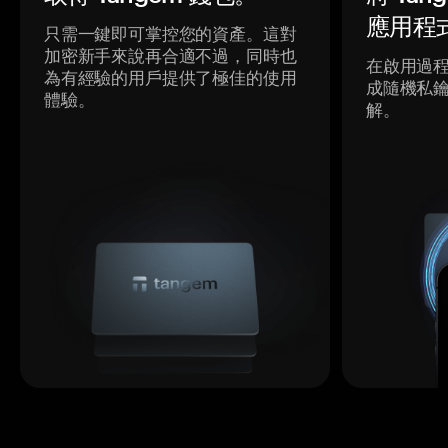
應用程
只需一鍵即可掌控您的資產。這對
加密新手來說再合適不過，同時也
在啟用過
為有經驗的用戶提供了極佳的使用
成隨機私
體驗。
解。