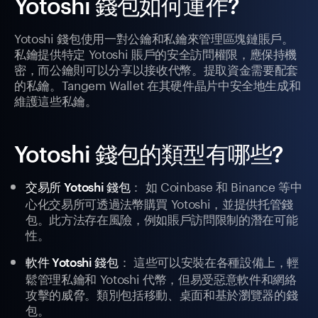
Yotoshi 錢包如何運作?
Yotoshi 錢包使用一對公鑰和私鑰來管理區塊鏈賬戶。
私鑰提供特定 Yotoshi 賬戶的安全訪問權限，應保持機
密，而公鑰則可以分享以接收代幣。提取資金需要配套
的私鑰。Tangem Wallet 在其硬件晶片中安全地生成和
維護這些私鑰。
Yotoshi 錢包的類型有哪些?
： 如 Coinbase 和 Binance 等中
交易所 Yotoshi 錢包
心化交易所可透過法幣購買 Yotoshi，並提供托管錢
包。此方法存在風險，例如賬戶訪問限制的潛在可能
性。
： 這些可以安裝在各種設備上，輕
軟件 Yotoshi 錢包
鬆管理私鑰和 Yotoshi 代幣，但易受惡意軟件和網絡
攻擊的威脅。類別包括移動、桌面和基於瀏覽器的錢
包。