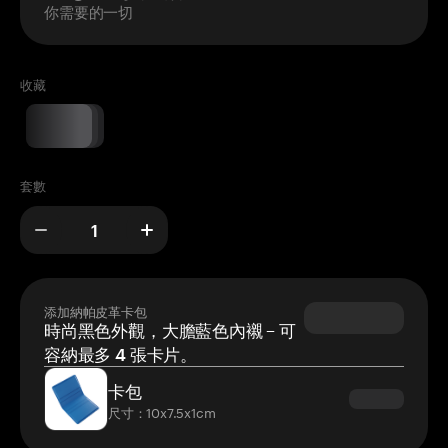
你需要的一切
收藏
套數
添加納帕皮革卡包
時尚黑色外觀，大膽藍色內襯 – 可
容納最多 4 張卡片。
卡包
尺寸：10x7.5x1cm