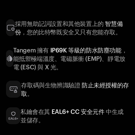
採用無助記詞設置和其他裝置上的
智慧備
份
，您的比特幣既安全又只有您能存取。
Tangem 擁有
IP69K 等級的防水防塵功能
，
能抵禦極端溫度、電磁脈衝 (EMP)、靜電放
電 (ESC) 與 X 光。
存取碼與生物辨識驗證
防止未經授權的存
取
。
私鑰會在其
EAL6+ CC 安全元件
中生成
並儲存。