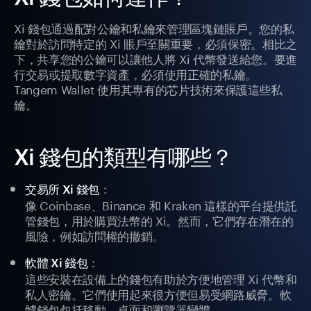
Xi 錢包通過配對公鑰和私鑰來管理區塊鏈賬戶。您的私
鑰對於訪問特定的 Xi 賬戶至關重要，必須保密。相比之
下，共享您的公鑰可以讓他人將 Xi 代幣發送給您。要進
行交易或提取數字資產，必須使用正確的私鑰。
Tangem Wallet 使用其專有的芯片技術來保護這些私
鑰。
Xi 錢包的類型有哪些？
：
交易所 Xi 錢包
像 Coinbase、Binance 和 Kraken 這樣的平台提供託
管錢包，用於購買法幣的 Xi。然而，它們存在潛在的
風險，例如訪問權的撤銷。
：
軟體 Xi 錢包
這些安裝在設備上的錢包有助於方便地管理 Xi 代幣和
私人密鑰。它們使用起來很方便但易受網路威脅。軟
體錢包包括移動、桌面和瀏覽器變體。