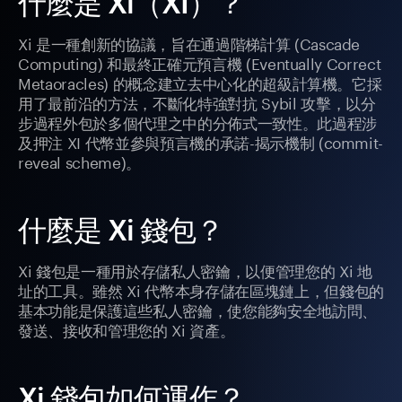
什麼是 Xi（XI）？
Xi 是一種創新的協議，旨在通過階梯計算 (Cascade
Computing) 和最終正確元預言機 (Eventually Correct
Metaoracles) 的概念建立去中心化的超級計算機。它採
用了最前沿的方法，不斷化特強對抗 Sybil 攻擊，以分
步過程外包於多個代理之中的分佈式一致性。此過程涉
及押注 XI 代幣並參與預言機的承諾-揭示機制 (commit-
reveal scheme)。
什麼是 Xi 錢包？
Xi 錢包是一種用於存儲私人密鑰，以便管理您的 Xi 地
址的工具。雖然 Xi 代幣本身存儲在區塊鏈上，但錢包的
基本功能是保護這些私人密鑰，使您能夠安全地訪問、
發送、接收和管理您的 Xi 資產。
Xi 錢包如何運作？