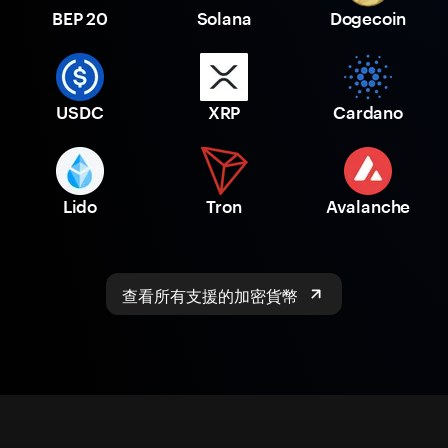
BEP 20
Solana
Dogecoin
USDC
XRP
Cardano
Lido
Tron
Avalanche
查看所有支援的加密貨幣