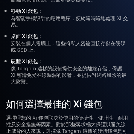
：
移動 Xi 錢包
為智能手機設計的應用程序，便於隨時隨地處理 Xi 交
易。
：
桌面 Xi 錢包
安裝在個人電腦上，這些將私人密鑰直接存儲在硬碟
或 SSD 上。
：
硬體 Xi 錢包
像 Tangem 這樣的設備提供安全的離線存儲，保護
Xi 密鑰免受在線漏洞的影響，並提供對網路風險的最
大防禦。
如何選擇最佳的 Xi 錢包
選擇理想的 Xi 錢包取決於使用的便捷性、健壯性、耐用
性及安全措施等因素。對於那些尋求極大保護以避免線
上威脅的人來說，選擇像 Tangem 這樣的硬體錢包是可