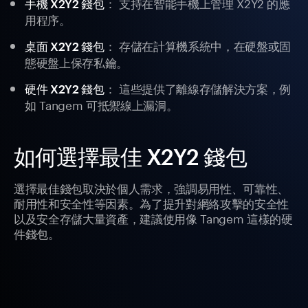
： 支持在智能手機上管理 X2Y2 的應
手機 X2Y2 錢包
用程序。
： 存儲在計算機系統中，在硬盤或固
桌面 X2Y2 錢包
態硬盤上保存私鑰。
： 這些提供了離線存儲解決方案，例
硬件 X2Y2 錢包
如 Tangem 可抵禦線上漏洞。
如何選擇最佳 X2Y2 錢包
選擇最佳錢包取決於個人需求，強調易用性、可靠性、
耐用性和安全性等因素。為了提升對網絡攻擊的安全性
以及安全存儲大量資產，建議使用像 Tangem 這樣的硬
件錢包。