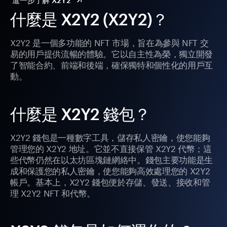
進一步了解 X2Y2
什麼是 X2Y2 (X2Y2)？
X2Y2 是一個多功能的 NFT 市場，旨在為參與 NFT 交
易的用戶提供流暢的體驗。它以自主性為榮，獨立開發
了智能合約、前端和後端，確保獨特和個性化的用戶互
動。
什麼是 X2Y2 錢包？
X2Y2 錢包是一種數字工具，儲存私人密鑰，使您能夠
管理您的 X2Y2 地址。它並不直接保管 X2Y2 代幣；這
些代幣仍然在以太坊區塊鏈網絡中。錢包主要功能是生
成和保護您的私人密鑰，使您能夠高效處理您的 X2Y2
帳戶。基本上，X2Y2 錢包便於存儲、發送、接收和管
理 X2Y2 NFT 和代幣。