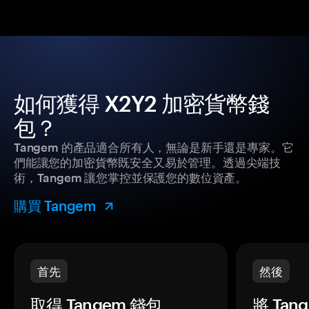
如何獲得 X2Y2 加密貨幣錢
包？
Tangem 的產品適合所有人，無論是新手還是專家。它
們能讓您的加密貨幣既安全又易於管理。透過尖端技
術，Tangem 讓您掌控並保護您的數位資產。
購買 Tangem
首先
然後
取得 Tangem 錢包。
將 Ta