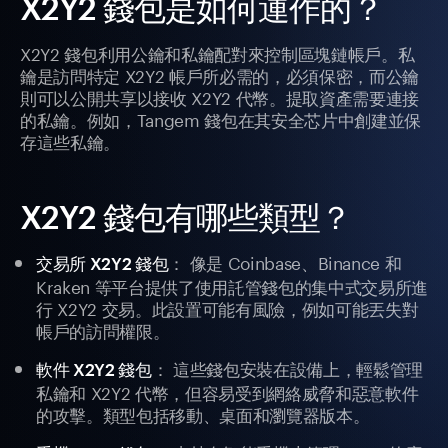
X2Y2 錢包是如何運作的？
X2Y2 錢包利用公鑰和私鑰配對來控制區塊鏈帳戶。私
鑰是訪問特定 X2Y2 帳戶所必需的，必須保密，而公鑰
則可以公開共享以接收 X2Y2 代幣。提取資產需要連接
的私鑰。例如，Tangem 錢包在其安全芯片中創建並保
存這些私鑰。
X2Y2 錢包有哪些類型？
： 像是 Coinbase、Binance 和
交易所 X2Y2 錢包
Kraken 等平台提供了使用託管錢包的集中式交易所進
行 X2Y2 交易。此設置可能有風險，例如可能丟失對
帳戶的訪問權限。
： 這些錢包安裝在設備上，輕鬆管理
軟件 X2Y2 錢包
私鑰和 X2Y2 代幣，但容易受到網絡威脅和惡意軟件
的攻擊。類型包括移動、桌面和瀏覽器版本。