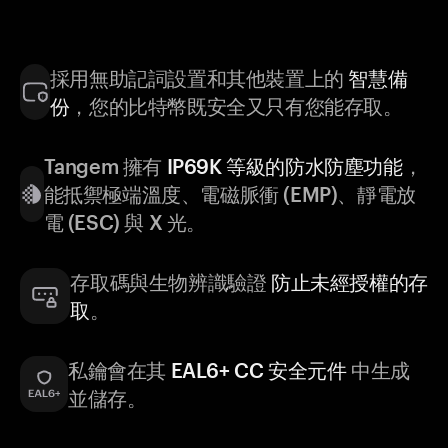
採用無助記詞設置和其他裝置上的
智慧備
份
，您的比特幣既安全又只有您能存取。
Tangem 擁有
IP69K 等級的防水防塵功能
，
能抵禦極端溫度、電磁脈衝 (EMP)、靜電放
電 (ESC) 與 X 光。
存取碼與生物辨識驗證
防止未經授權的存
取
。
私鑰會在其
EAL6+ CC 安全元件
中生成
並儲存。