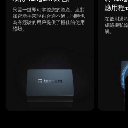
應用程
只需一鍵即可掌控您的資產。這對
加密新手來說再合適不過，同時也
在啟用過
為有經驗的用戶提供了極佳的使用
成隨機私
體驗。
解。