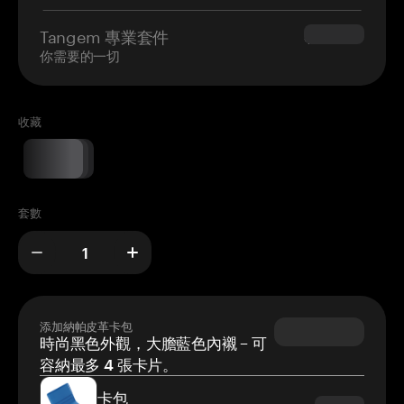
Tangem 專業套件
$180.00
你需要的一切
收藏
套數
添加納帕皮革卡包
時尚黑色外觀，大膽藍色內襯 – 可
容納最多 4 張卡片。
卡包