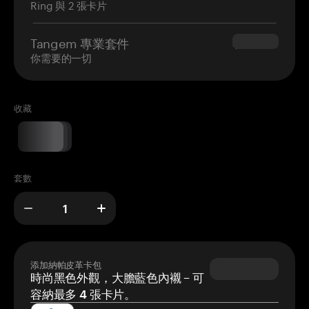
Ring 與 2 張卡片
Tangem 專業套件
$180.00
你需要的一切
收藏
套數
添加納帕皮革卡包
時尚黑色外觀，大膽藍色內襯 – 可
容納最多 4 張卡片。