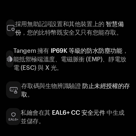
採用無助記詞設置和其他裝置上的
智慧備
份
，您的比特幣既安全又只有您能存取。
Tangem 擁有
IP69K 等級的防水防塵功能
，
能抵禦極端溫度、電磁脈衝 (EMP)、靜電放
電 (ESC) 與 X 光。
存取碼與生物辨識驗證
防止未經授權的存
取
。
私鑰會在其
EAL6+ CC 安全元件
中生成
並儲存。