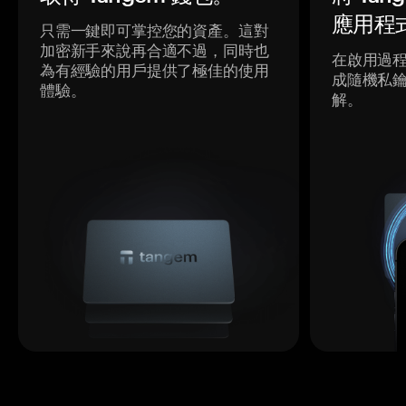
應用程
只需一鍵即可掌控您的資產。這對
加密新手來說再合適不過，同時也
在啟用過
為有經驗的用戶提供了極佳的使用
成隨機私
體驗。
解。