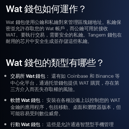
Wat 錢包如何運作？
Wat 錢包使用公鑰和私鑰對來管理區塊鏈地址。私鑰保
密並允許存取您的 Wat 帳戶，而公鑰可用於接收
WAT。要執行交易，需要安全的私鑰。Tangem 錢包在
耐用的芯片中安全生成並存儲這些私鑰。
Wat 錢包的類型有哪些？
： 還有如 Coinbase 和 Binance 等
交易所 Wat 錢包
中心化平台，通過托管錢包提供 WAT 購買，存在第
三方介入而丟失存取權的風險。
： 安裝在各種設備上以控制您的 WAT
軟體 Wat 錢包
金鑰的應用程序，包括移動、桌面和瀏覽器版本，但
可能容易受到數位威脅。
： 這些是允許通過智慧型手機管理
行動 Wat 錢包