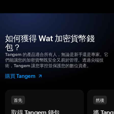
如何獲得 Wat 加密貨幣錢
包？
Tangem 的產品適合所有人，無論是新手還是專家。它
們能讓您的加密貨幣既安全又易於管理。透過尖端技
術，Tangem 讓您掌控並保護您的數位資產。
購買 Tangem
首先
然後
取得 Tangem 錢包。
將 Ta