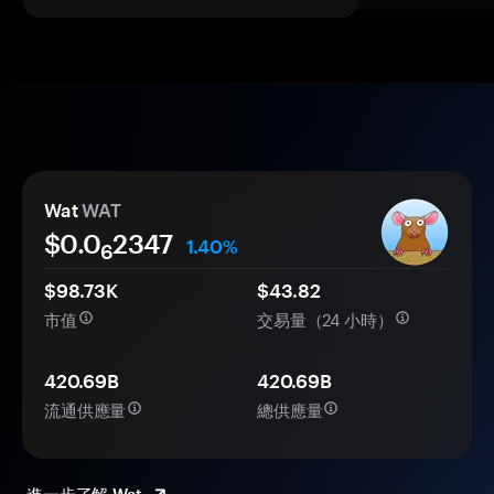
Wat
WAT
$0.0
2347
1.40%
6
$98.73K
$43.82
市值
交易量（24 小時）
420.69B
420.69B
流通供應量
總供應量