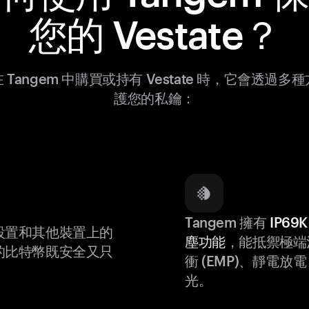
您的 Vestate？
 Tangem 中購買或持有 Vestate 時，它會透過多
護您的私鑰：
Tangem 擁有
IP6
設置和其他裝置上的
塵功能
，能抵禦極端
的比特幣既安全又只
衝 (EMP)、靜電放電 (
光。