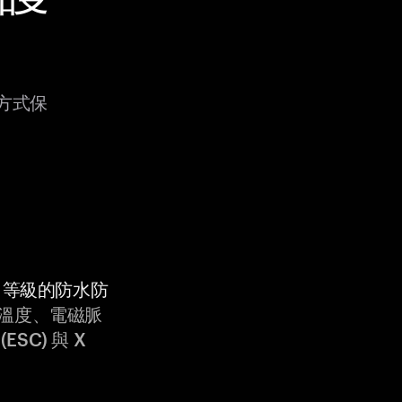
種方式保
9K 等級的防水防
溫度、電磁脈
ESC) 與 X