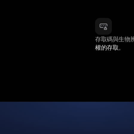
存取碼與生物
權的存取
。