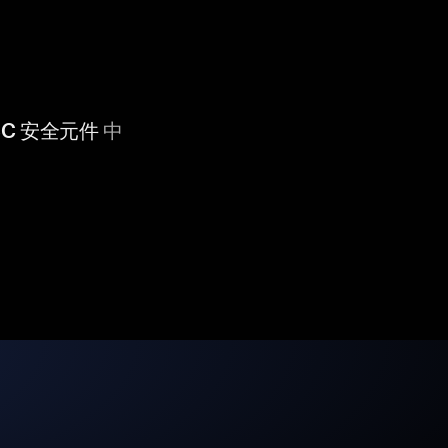
 CC 安全元件
中