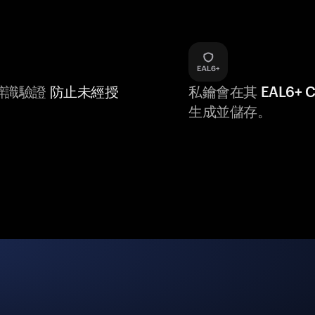
辨識驗證
防止未經授
私鑰會在其
EAL6+
生成並儲存。