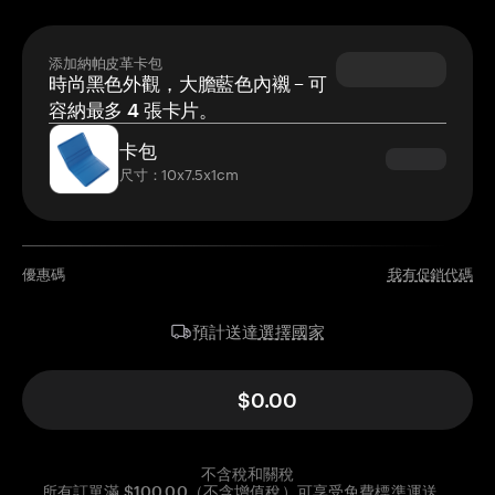
添加納帕皮革卡包
時尚黑色外觀，大膽藍色內襯 – 可
容納最多 4 張卡片。
卡包
尺寸：10x7.5x1cm
優惠碼
我有促銷代碼
選擇國家
預計送達
$0.00
不含稅和關稅
所有訂單滿 $100.00（不含增值稅）可享受免費標準運送。