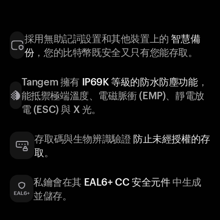
採用無助記詞設置和其他裝置上的
智慧備
份
，您的比特幣既安全又只有您能存取。
Tangem 擁有
IP69K 等級的防水防塵功能
，
能抵禦極端溫度、電磁脈衝 (EMP)、靜電放
電 (ESC) 與 X 光。
存取碼與生物辨識驗證
防止未經授權的存
取
。
私鑰會在其
EAL6+ CC 安全元件
中生成
並儲存。