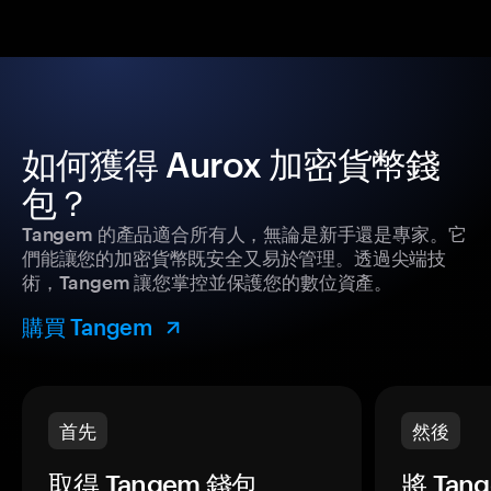
如何獲得 Aurox 加密貨幣錢
包？
Tangem 的產品適合所有人，無論是新手還是專家。它
們能讓您的加密貨幣既安全又易於管理。透過尖端技
術，Tangem 讓您掌控並保護您的數位資產。
購買 Tangem
首先
然後
取得 Tangem 錢包。
將 Ta