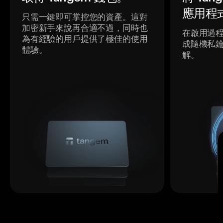
應用程
只需一鍵即可掌控您的資產。這對
加密新手來說再合適不過，同時也
在啟用過
為有經驗的用戶提供了極佳的使用
成隨機私
體驗。
解。