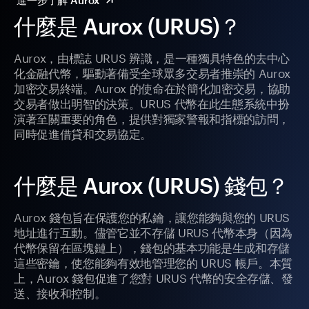
進一步了解 Aurox
什麼是 Aurox (URUS)？
Aurox，由標誌 URUS 辨識，是一種獨具特色的去中心
化金融代幣，驅動著備受全球眾多交易者推崇的 Aurox
加密交易終端。Aurox 的使命在於簡化加密交易，協助
交易者做出明智的決策。URUS 代幣在此生態系統中扮
演著至關重要的角色，提供對獨家警報和指標的訪問，
同時促進借貸和交易協定。
什麼是 Aurox (URUS) 錢包？
Aurox 錢包旨在保護您的私鑰，讓您能夠與您的 URUS
地址進行互動。儘管它並不存儲 URUS 代幣本身（因為
代幣保留在區塊鏈上），錢包的基本功能是生成和存儲
這些密鑰，使您能夠有效地管理您的 URUS 帳戶。本質
上，Aurox 錢包促進了您對 URUS 代幣的安全存儲、發
送、接收和控制。