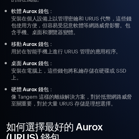
：
軟體 Aurox 錢包
安裝在個人設備上以管理密鑰和 URUS 代幣，這些錢
包使用方便，但容易受惡意軟體等網路威脅影響。包
含手機、桌面和瀏覽器變體。
：
移動 Aurox 錢包
用於在智能手機上進行 URUS 管理的應用程序。
：
桌面 Aurox 錢包
安裝在電腦上，這些錢包將私鑰存儲在硬碟或 SSD
上。
：
硬體 Aurox 錢包
像 Tangem 這樣的離線解決方案，對於抵禦網路威脅
至關重要，對於大量 URUS 存儲是理想選擇。
如何選擇最好的 Aurox
(URUS) 錢包