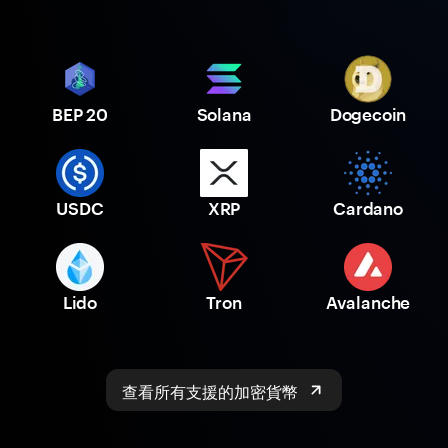
BEP 20
Solana
Dogecoin
USDC
XRP
Cardano
Lido
Tron
Avalanche
查看所有支援的加密貨幣